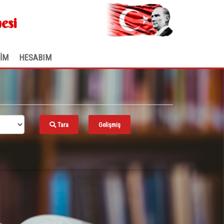
.
esi
ŞİM
HESABIM
Tara
Gelişmiş