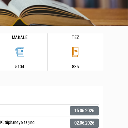
MAKALE
TEZ
5104
835
15.06.2026
ütüphaneye taşındı.
02.06.2026