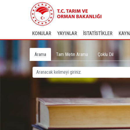
KONULAR
YAYINLAR
İSTATİSTİKLER
KAYN
Arama
Tam Metin Arama
Çoklu Dil