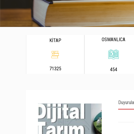
OSMANLICA
KİTAP
71325
454
Duyurula