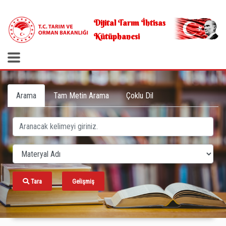
.
Dijital Tarım İhtisas
Kütüphanesi
Arama
Tam Metin Arama
Çoklu Dil
Tara
Gelişmiş