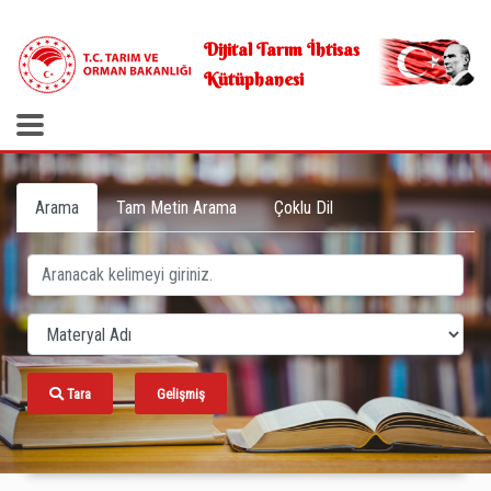
.
Dijital Tarım İhtisas
Kütüphanesi
Arama
Tam Metin Arama
Çoklu Dil
Tara
Gelişmiş