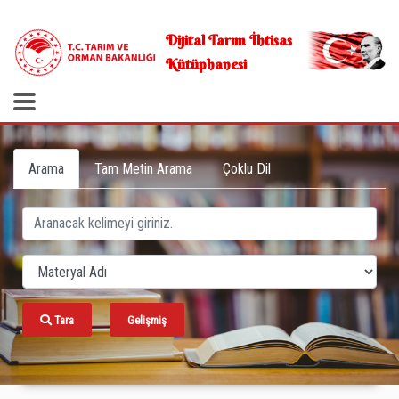
.
Dijital Tarım İhtisas
Kütüphanesi
Arama
Tam Metin Arama
Çoklu Dil
Tara
Gelişmiş