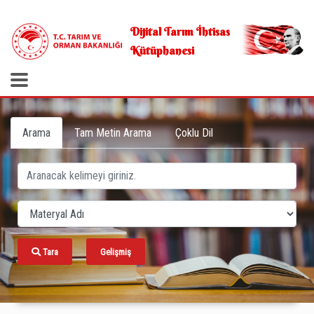
.
Dijital Tarım İhtisas
Kütüphanesi
Arama
Tam Metin Arama
Çoklu Dil
Tara
Gelişmiş