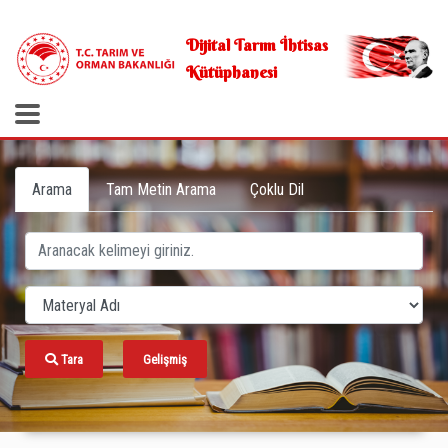
.
Dijital Tarım İhtisas
Kütüphanesi
Arama
Tam Metin Arama
Çoklu Dil
Tara
Gelişmiş