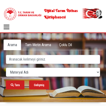
.
Dijital Tarım İhtisas
Kütüphanesi
Arama
Tam Metin Arama
Çoklu Dil
Tara
Gelişmiş