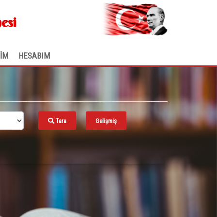
.
esi
ŞİM
HESABIM
Tara
Gelişmiş