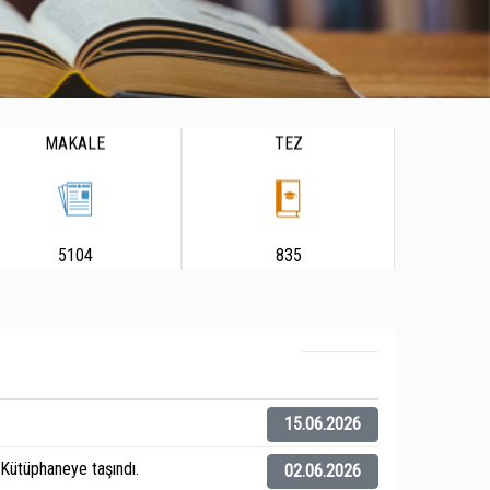
MAKALE
TEZ
5104
835
15.06.2026
ütüphaneye taşındı.
02.06.2026