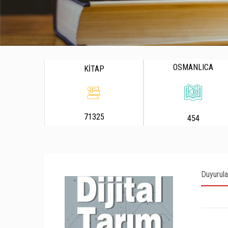
OSMANLICA
KİTAP
71325
454
Duyurula