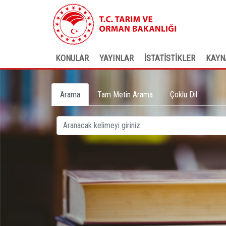
KONULAR
YAYINLAR
İSTATİSTİKLER
KAYN
Arama
Tam Metin Arama
Çoklu Dil