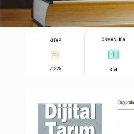
OSMANLICA
KİTAP
71325
454
Duyurula