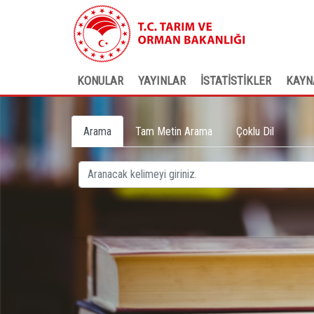
KONULAR
YAYINLAR
İSTATİSTİKLER
KAYN
Arama
Tam Metin Arama
Çoklu Dil