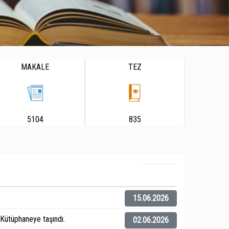
MAKALE
TEZ
5104
835
15.06.2026
ütüphaneye taşındı.
02.06.2026