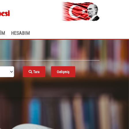
.
esi
ŞİM
HESABIM
Tara
Gelişmiş