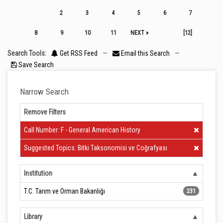
2
3
4
5
6
7
8
9
10
11
NEXT »
[12]
Search Tools:
Get RSS Feed
—
Email this Search
—
Save Search
Narrow Search
Remove Filters
Clear Filter
Call Number: F - General American History
Clear Filter
Suggested Topics: Bitki Taksonomisi ve Coğrafyası
Institution
T.C. Tarım ve Orman Bakanlığı
231
Library