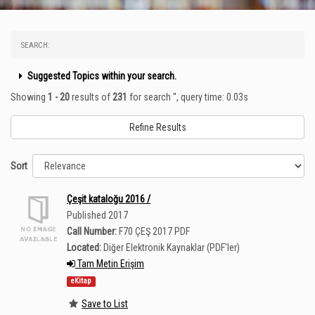
SEARCH:
Suggested Topics within your search.
Showing
1 - 20
results of
231
for search '
'
, query time: 0.03s
Refine Results
Sort
Çeşit kataloğu 2016 /
Published 2017
Call Number:
F70 ÇEŞ 2017 PDF
Located:
Diğer Elektronik Kaynaklar (PDF'ler)
Tam Metin Erişim
eKitap
Save to List