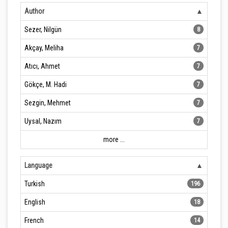
Author
Sezer, Nilgün
8
Akçay, Meliha
7
Atıcı, Ahmet
7
Gökçe, M. Hadi
7
Sezgin, Mehmet
7
Uysal, Nazım
7
more ...
Language
Turkish
196
English
18
French
14