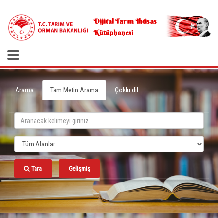
.
Dijital Tarım İhtisas
Kütüphanesi
Arama
Tam Metin Arama
Çoklu dil
Tara
Gelişmiş