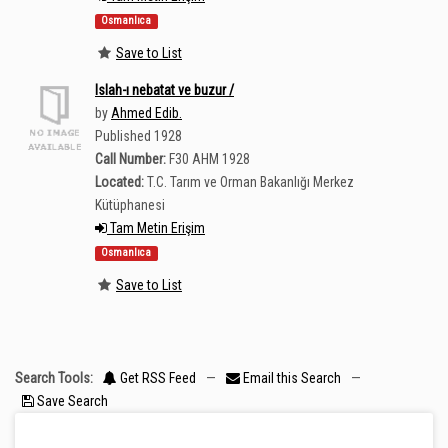
Osmanlıca
Save to List
Islah-ı nebatat ve buzur /
by
Ahmed Edib.
Published 1928
Call Number:
F30 AHM 1928
Located:
T.C. Tarım ve Orman Bakanlığı Merkez
Kütüphanesi
Tam Metin Erişim
Osmanlıca
Save to List
Search Tools:
Get RSS Feed
—
Email this Search
—
Save Search