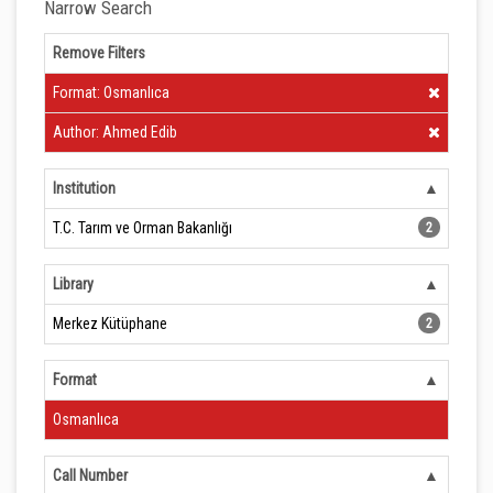
Narrow Search
Remove Filters
Clear Filter
Format: Osmanlıca
Clear Filter
Author: Ahmed Edib
Institution
T.C. Tarım ve Orman Bakanlığı
2
Library
Merkez Kütüphane
2
Format
Osmanlıca
Call Number