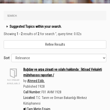
SEARCH:
Suggested Topics within your search.
Showing
1 - 2
results of
2
for search '
'
, query time: 0.02s
Refine Results
Sort
Buğday ve arpa ziraati ve ıslahı hakkında : İktisad Vekaleti
mütehassıs raporları /
by
Ahmed Edib.
Published 1928
Call Number:
F01 AHM 1928
Located:
T.C. Tarım ve Orman Bakanlığı Merkez
Kütüphanesi
Tam Metin Erişim