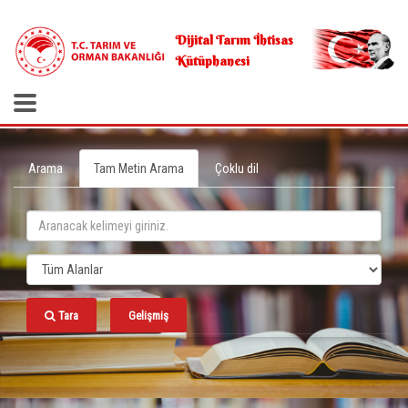
.
Dijital Tarım İhtisas
Kütüphanesi
Arama
Tam Metin Arama
Çoklu dil
Tara
Gelişmiş