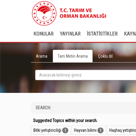
KONULAR
YAYINLAR
İSTATİSTİKLER
KAYN
Arama
Tam Metin Arama
Çoklu dil
SEARCH:
Suggested Topics within your search.
Bitki yetiştiriciliği
Hayvan bilimi
Haşhaş yetiştiric
1
1