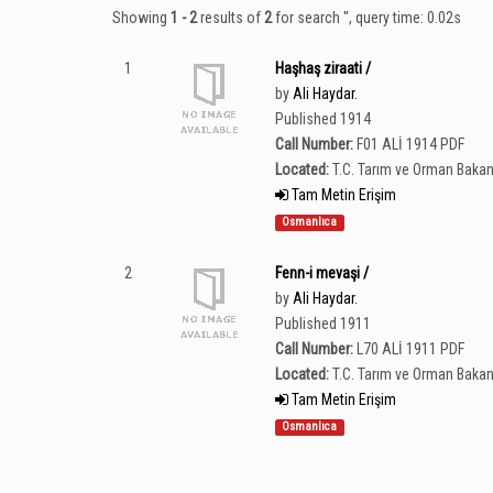
Showing
1 - 2
results of
2
for search '
'
, query time: 0.02s
1
Haşhaş ziraati /
by
Ali Haydar.
Published 1914
Call Number:
F01 ALİ 1914 PDF
Located:
T.C. Tarım ve Orman Bakan
Tam Metin Erişim
Osmanlıca
2
Fenn-i mevaşi /
by
Ali Haydar.
Published 1911
Call Number:
L70 ALİ 1911 PDF
Located:
T.C. Tarım ve Orman Bakan
Tam Metin Erişim
Osmanlıca