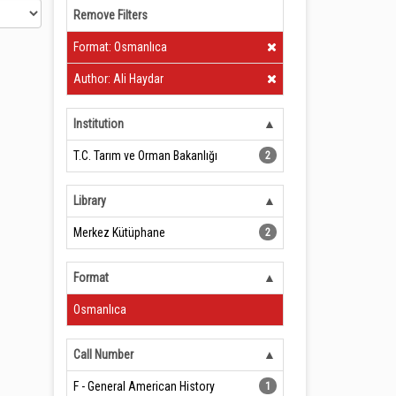
Remove Filters
Clear Filter
Format: Osmanlıca
Clear Filter
Author: Ali Haydar
Institution
T.C. Tarım ve Orman Bakanlığı
2
Library
Merkez Kütüphane
2
Format
Osmanlıca
Call Number
F - General American History
1