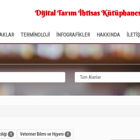
Dijital Tarım İhtisas Kütüphanes
AKLAR
TERMİNOLOJİ
İNFOGRAFİKLER
HAKKINDA
İLETİ
iliği
Veteriner Bilimi ve Hijyeni
1
1