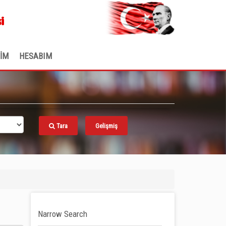
.
i
ŞİM
HESABIM
Tara
Gelişmiş
Narrow Search