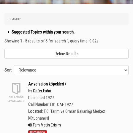
SEARCH:
Suggested Topics within your search.
Showing
1 - 5
results of
5
for search '
'
, query time: 0.02s
Refine Results
Sort
Av ve salon köpekleri /
by
Cafer Fahri
Published 1927
Call Number:
L01 CAF 1927
Located:
T.C. Tarım ve Orman Bakanlığı Merkez
Kütüphanesi
Tam Metin Erişim
Osmanlıca