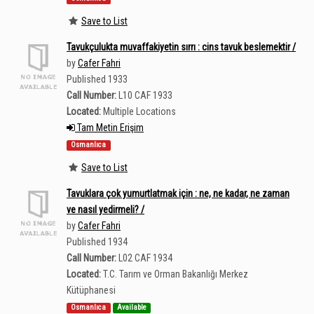
Save to List
Tavukçulukta muvaffakiyetin sırrı : cins tavuk beslemektir /
by
Cafer Fahri
Published 1933
Call Number:
L10 CAF 1933
Located:
Multiple Locations
Tam Metin Erişim
Osmanlıca
Save to List
Tavuklara çok yumurtlatmak için : ne, ne kadar, ne zaman
ve nasıl yedirmeli? /
by
Cafer Fahri
Published 1934
Call Number:
L02 CAF 1934
Located:
T.C. Tarım ve Orman Bakanlığı Merkez
Kütüphanesi
Osmanlıca
Available