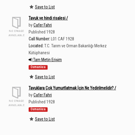
Save to List
Tavuk ve hindi risalesi /
by
Cafer Fahri
Published 1928
Call Number:
L01 CAF 1928
Located:
T.C. Tarım ve Orman Bakanlığı Merkez
Kütüphanesi
Tam Metin Erişim
Osmanlıca
Save to List
Tavuklara Çok Yumurtlatmak İçin Ne Yedirilmelidir? /
by
Cafer Fahri
Published 1928
Osmanlıca
Save to List