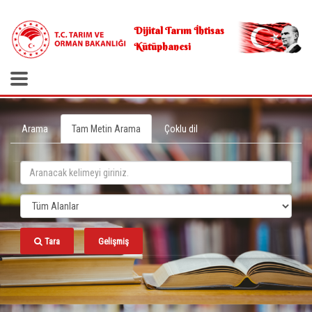
.
Dijital Tarım İhtisas
Kütüphanesi
Arama
Tam Metin Arama
Çoklu dil
Tara
Gelişmiş