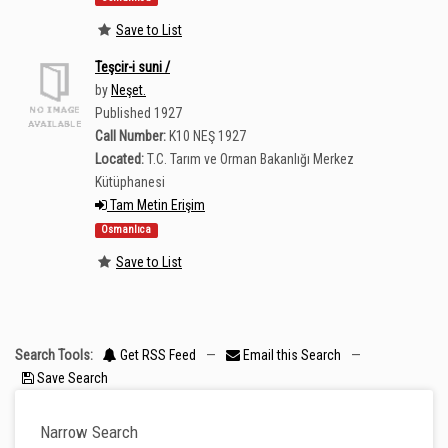
Save to List
Teşcir-i suni /
by
Neşet.
Published 1927
Call Number:
K10 NEŞ 1927
Located:
T.C. Tarım ve Orman Bakanlığı Merkez
Kütüphanesi
Tam Metin Erişim
Osmanlıca
Save to List
Search Tools:
Get RSS Feed
—
Email this Search
—
Save Search
Narrow Search