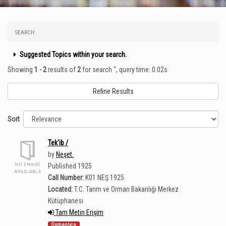
SEARCH:
Suggested Topics within your search.
Showing
1 - 2
results of
2
for search '
'
, query time: 0.02s
Refine Results
Sort
Tek'ib /
by
Neşet.
Published 1925
Call Number:
K01 NEŞ 1925
Located:
T.C. Tarım ve Orman Bakanlığı Merkez
Kütüphanesi
Tam Metin Erişim
Osmanlıca