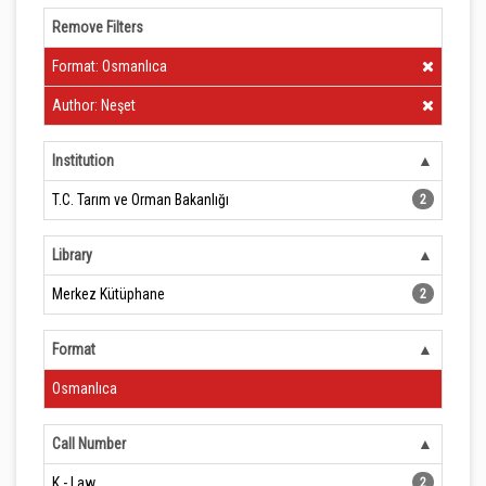
Remove Filters
Clear Filter
Format: Osmanlıca
Clear Filter
Author: Neşet
Institution
T.C. Tarım ve Orman Bakanlığı
2
Library
Merkez Kütüphane
2
Format
Osmanlıca
Call Number
K - Law
2