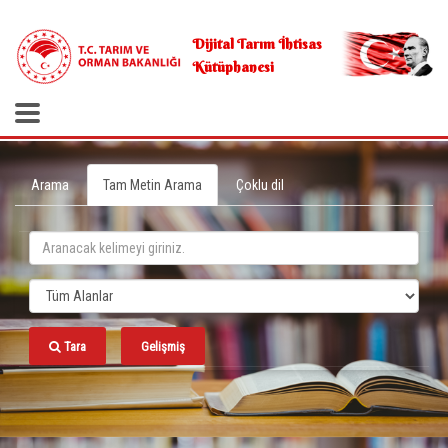
.
Dijital Tarım İhtisas
Kütüphanesi
Arama
Tam Metin Arama
Çoklu dil
Tara
Gelişmiş