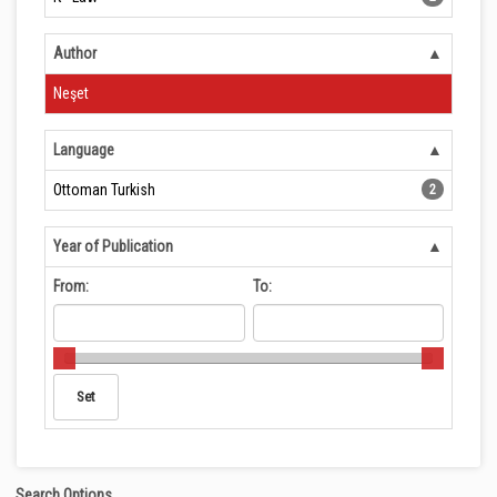
Author
Neşet
Language
Ottoman Turkish
2
Year of Publication
From:
To:
Search Options