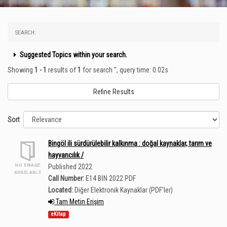
SEARCH:
Suggested Topics within your search.
Showing
1 - 1
results of
1
for search '
'
, query time: 0.02s
Refine Results
Sort
Bingöl ili sürdürülebilir kalkınma : doğal kaynaklar, tarım ve
hayvancılık /
Published 2022
Call Number:
E14 BİN 2022 PDF
Located:
Diğer Elektronik Kaynaklar (PDF'ler)
Tam Metin Erişim
eKitap