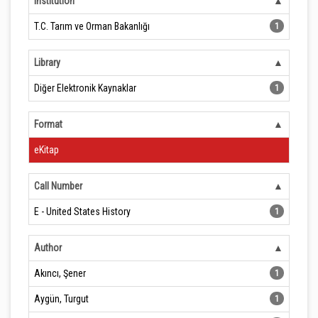
Institution
T.C. Tarım ve Orman Bakanlığı
1
Library
Diğer Elektronik Kaynaklar
1
Format
eKitap
Call Number
E - United States History
1
Author
Akıncı, Şener
1
Aygün, Turgut
1