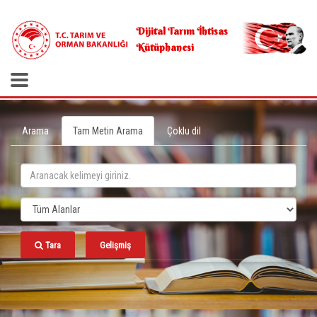
.
Dijital Tarım İhtisas
Kütüphanesi
Arama
Tam Metin Arama
Çoklu dil
Tara
Gelişmiş