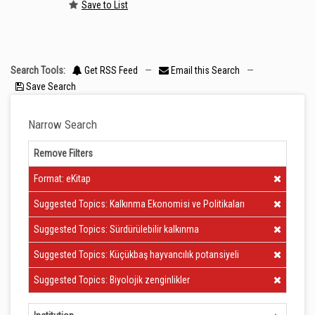
Save to List
Search Tools:
Get RSS Feed
—
Email this Search
—
Save Search
Narrow Search
Remove Filters
Clear Filter
Format: eKitap
Clear Filter
Suggested Topics: Kalkınma Ekonomisi ve Politikaları
Clear Filter
Suggested Topics: Sürdürülebilir kalkınma
Clear Filter
Suggested Topics: Küçükbaş hayvancılık potansiyeli
Clear Filter
Suggested Topics: Biyolojik zenginlikler