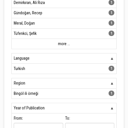
Demirkıran, Ali Rıza
1
Gündoğan, Recep
1
Meral, Doğan
1
Tüfenkci, Şefik
1
more ...
Language
Turkish
1
Region
Bingöl ili örneği
1
Year of Publication
From:
To: