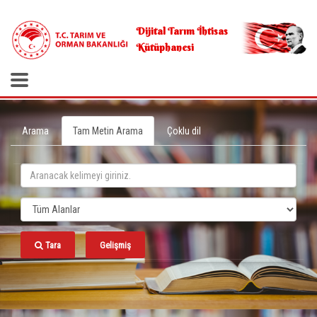
.
Dijital Tarım İhtisas
Kütüphanesi
Arama
Tam Metin Arama
Çoklu dil
Tara
Gelişmiş