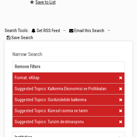
Save to List
Search Tools:
Get RSS Feed
—
Email this Search
—
Save Search
Narrow Search
Remove Filters
Clear Filter
Format: eKitap
Clear Filter
Suggested Topics: Kalkınma Ekonomisi ve Politikaları
Clear Filter
Suggested Topics: Sürdürülebilir kalkınma
Clear Filter
Suggested Topics: Küresel ısınma ve tarım
Clear Filter
Suggested Topics: Turizm destinasyonu