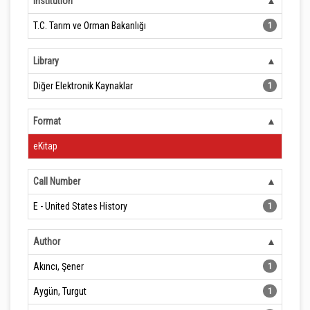
Institution
T.C. Tarım ve Orman Bakanlığı
1
Library
Diğer Elektronik Kaynaklar
1
Format
eKitap
Call Number
E - United States History
1
Author
Akıncı, Şener
1
Aygün, Turgut
1