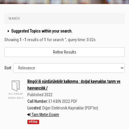
SEARCH:
Suggested Topics within your search.
Showing
1 - 1
results of
1
for search '
'
, query time: 0.02s
Refine Results
Sort
Bingöl ili sürdürülebilir kalkınma : doğal kaynaklar, tarım ve
hayvancılık /
Published 2022
Call Number:
E14 BİN 2022 PDF
Located:
Diğer Elektronik Kaynaklar (PDF'ler)
Tam Metin Erişim
eKitap