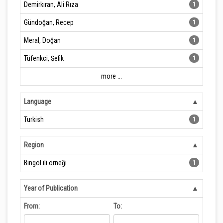
Demirkıran, Ali Rıza
1
Gündoğan, Recep
1
Meral, Doğan
1
Tüfenkci, Şefik
1
more ...
Language
Turkish
1
Region
Bingöl ili örneği
1
Year of Publication
From:
To: