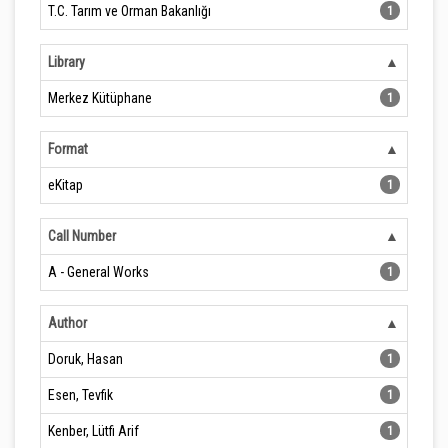
T.C. Tarım ve Orman Bakanlığı
1
Library
Merkez Kütüphane
1
Format
eKitap
1
Call Number
A - General Works
1
Author
Doruk, Hasan
1
Esen, Tevfik
1
Kenber, Lütfi Arif
1