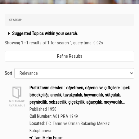
SEARCH:
Suggested Topics within your search.
Showing
1 - 1
results of
1
for search '
'
, query time: 0.02s
Refine Results
Sort
Pratik tarım dersleri : öğretmen, öğrenci ve çiftçilere : ipek
böcekçiliği, arıcılık, tavukçuluk, hayvancılık, sütçülük,
peynircilik, sebzecilik, çiçekçilik, ağaççılık, meyvacılık...
Published 1950
Call Number:
A01 PRA 1949
Located:
T.C. Tarım ve Orman Bakanlığı Merkez
Kütüphanesi
Tam Metin Erişim