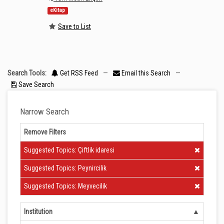
eKitap
Save to List
Search Tools:
Get RSS Feed
—
Email this Search
—
Save Search
Narrow Search
Remove Filters
Clear Filter
Suggested Topics: Çiftlik idaresi
Clear Filter
Suggested Topics: Peynircilik
Clear Filter
Suggested Topics: Meyvecilik
Institution