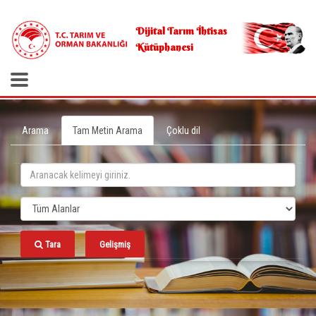
.
Dijital Tarım İhtisas
Kütüphanesi
Arama
Tam Metin Arama
Çoklu dil
Tara
Gelişmiş