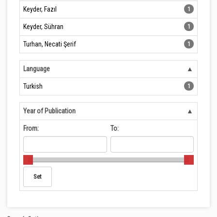
Keyder, Fazıl
1
Keyder, Sühran
1
Turhan, Necati Şerif
1
Language
Turkish
1
Year of Publication
From:
To: