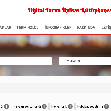
Dijital Tarım İhtisas Kütüphanes
AKLAR
TERMİNOLOJİ
İNFOGRAFİKLER
HAKKINDA
İLETİ
iği
Hayvan yetiştiriciliği
Hayvancılık
Hububat yetiştirme
1
1
1
1