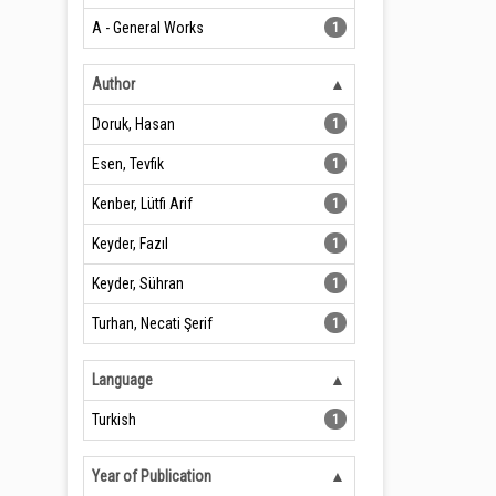
A - General Works
1
Author
Doruk, Hasan
1
Esen, Tevfik
1
Kenber, Lütfi Arif
1
Keyder, Fazıl
1
Keyder, Sühran
1
Turhan, Necati Şerif
1
Language
Turkish
1
Year of Publication