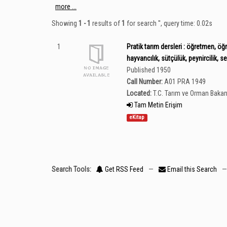
more ...
Showing
1 - 1
results of
1
for search '
'
, query time: 0.02s
1
Pratik tarım dersleri : öğretmen, öğre
hayvancılık, sütçülük, peynircilik, se
Published 1950
Call Number:
A01 PRA 1949
Located:
T.C. Tarım ve Orman Bakan
Tam Metin Erişim
eKitap
Search Tools:
Get RSS Feed
—
Email this Search