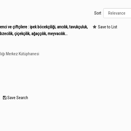
Sort
nci ve çiftçilere : ipek böcekçiliği, arıcılık, tavukçuluk,
Save to List
bzecilik, çiçekçilik, ağaççılık, meyvacılık...
lığı Merkez Kütüphanesi
—
Save Search