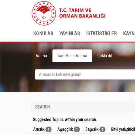
KONULAR
YAYINLAR
İSTATİSTİKLER
KAYN
Arama
Tam Metin Arama
Çoklu dil
SEARCH:
Suggested Topics within your search.
Arıcılık
Ağaççılık
Bağcılık
Bitki yetiştiricil
1
1
1