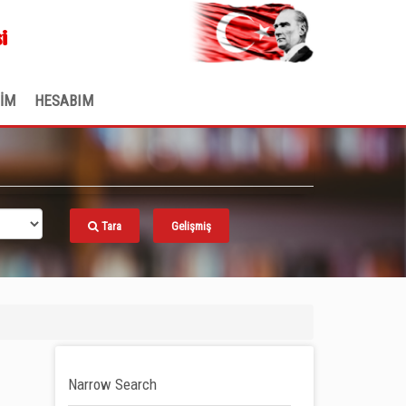
.
i
ŞİM
HESABIM
Tara
Gelişmiş
Narrow Search