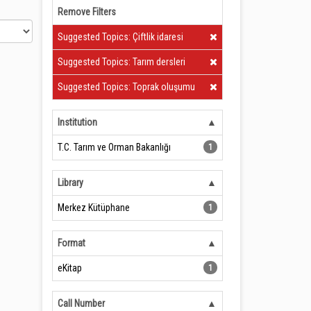
Remove Filters
Clear Filter
Suggested Topics: Çiftlik idaresi
Clear Filter
Suggested Topics: Tarım dersleri
Clear Filter
Suggested Topics: Toprak oluşumu
Institution
T.C. Tarım ve Orman Bakanlığı
1
Library
Merkez Kütüphane
1
Format
eKitap
1
Call Number