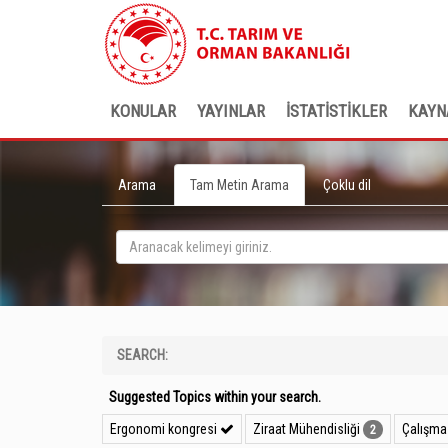
KONULAR
YAYINLAR
İSTATİSTİKLER
KAYN
Arama
Tam Metin Arama
Çoklu dil
SEARCH:
Suggested Topics within your search.
Ergonomi kongresi
Ziraat Mühendisliği
Çalışma 
2