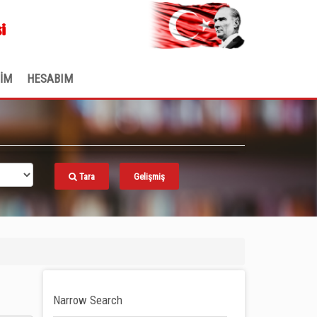
.
i
ŞİM
HESABIM
Tara
Gelişmiş
Narrow Search