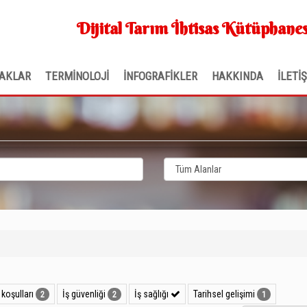
Dijital Tarım İhtisas Kütüphanes
AKLAR
TERMİNOLOJİ
İNFOGRAFİKLER
HAKKINDA
İLETİ
koşulları
İş güvenliği
İş sağlığı
Tarihsel gelişimi
2
2
1