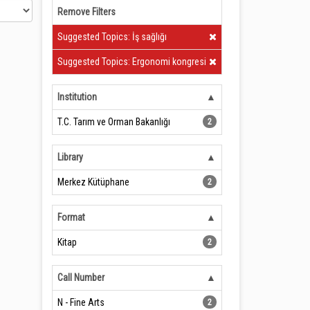
Remove Filters
Clear Filter
Suggested Topics: İş sağlığı
Clear Filter
Suggested Topics: Ergonomi kongresi
Institution
T.C. Tarım ve Orman Bakanlığı
2
Library
Merkez Kütüphane
2
Format
Kitap
2
Call Number
N - Fine Arts
2