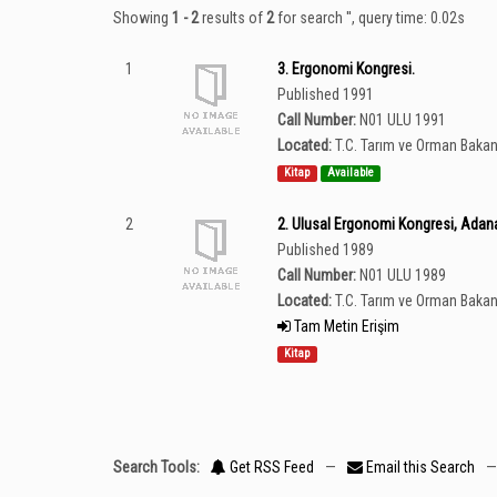
Showing
1 - 2
results of
2
for search '
'
, query time: 0.02s
1
3. Ergonomi Kongresi.
Published 1991
Call Number:
N01 ULU 1991
Located:
T.C. Tarım ve Orman Bakan
Kitap
Available
2
2. Ulusal Ergonomi Kongresi, Adan
Published 1989
Call Number:
N01 ULU 1989
Located:
T.C. Tarım ve Orman Bakan
Tam Metin Erişim
Kitap
Search Tools:
Get RSS Feed
—
Email this Search