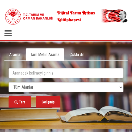
.
Dijital Tarım İhtisas
Kütüphanesi
Arama
Tam Metin Arama
Çoklu dil
Tara
Gelişmiş