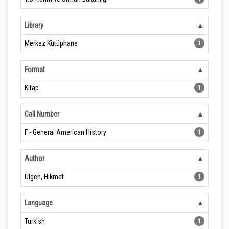
Library
Merkez Kütüphane
1
Format
Kitap
1
Call Number
F - General American History
1
Author
Ülgen, Hikmet
1
Language
Turkish
1