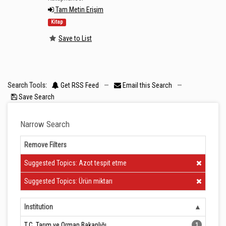
Tam Metin Erişim
Kitap
Save to List
Search Tools:
Get RSS Feed
—
Email this Search
—
Save Search
Narrow Search
Remove Filters
Clear Filter
Suggested Topics: Azot tespit etme
Clear Filter
Suggested Topics: Ürün miktarı
Institution
T.C. Tarım ve Orman Bakanlığı
1