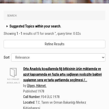
SEARCH:
Suggested Topics within your search.
Showing
1 - 1
results of
1
for search '
'
, query time: 0.02s
Refine Results
Sort
Orta Anadolu koşullarında fiğ bitkisinin ürün miktarında ve
azot kapsamında en fazla artış sağlayan nodozite bakteri
suşlarının sera ve tarla şartlarında seçilmesi /...
by
Ülgen, Hikmet.
Published 1978
Call Number:
F04 ÜLG 1978
Located:
T.C. Tarım ve Orman Bakanlığı Merkez
Kütüphanesi