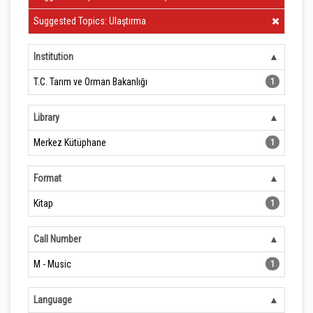
Clear Filter
Suggested Topics: Ulaştırma
Institution
T.C. Tarım ve Orman Bakanlığı
1
Library
Merkez Kütüphane
1
Format
Kitap
1
Call Number
M - Music
1
Language