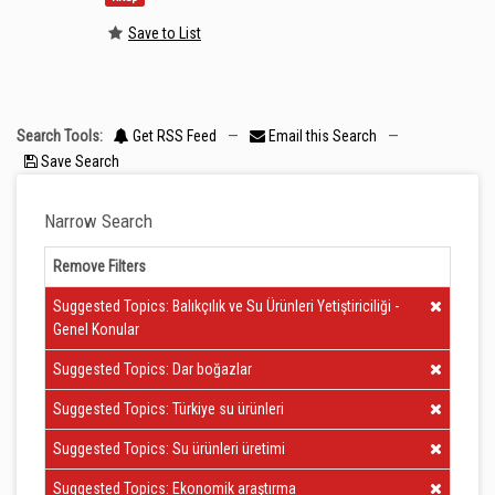
Save to List
Search Tools:
Get RSS Feed
—
Email this Search
—
Save Search
Narrow Search
Remove Filters
Clear Filter
Suggested Topics: Balıkçılık ve Su Ürünleri Yetiştiriciliği -
Genel Konular
Clear Filter
Suggested Topics: Dar boğazlar
Clear Filter
Suggested Topics: Türkiye su ürünleri
Clear Filter
Suggested Topics: Su ürünleri üretimi
Clear Filter
Suggested Topics: Ekonomik araştırma