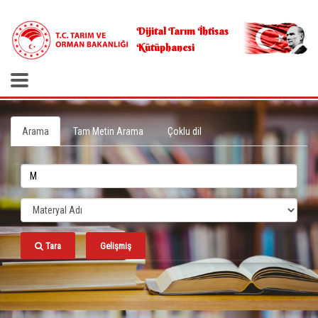
.
Dijital Tarım İhtisas
Kütüphanesi
Arama
Tam Metin Arama
Çoklu dil
Tara
Gelişmiş