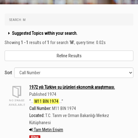
SEARCH: M
Suggested Topics within your search.
Showing
1 - 1
results of
1
for search '
M
'
, query time: 0.02s
Refine Results
Sort
1972 yılı Türkiye su ürünleri ekonomik araştırması.
Published 1974
“
...
M11 BİN 1974
...
”
Call Number:
M11 BİN 1974
Located:
T.C. Tarım ve Orman Bakanlığı Merkez
Kütüphanesi
Tam Metin Erişim
Kitap