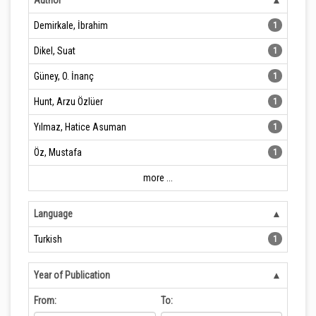
Author
Demirkale, İbrahim
1
Dikel, Suat
1
Güney, O. İnanç
1
Hunt, Arzu Özlüer
1
Yılmaz, Hatice Asuman
1
Öz, Mustafa
1
more ...
Language
Turkish
1
Year of Publication
From:
To: