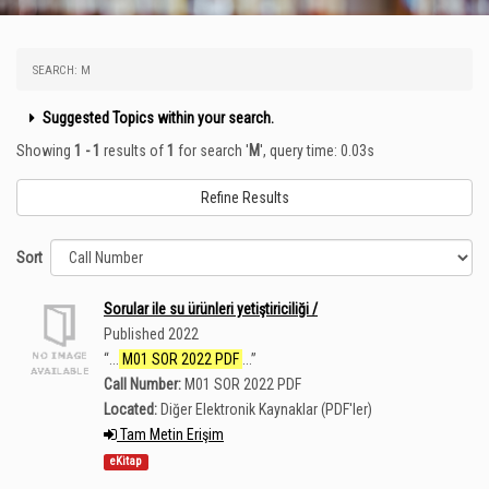
SEARCH: M
Suggested Topics within your search.
Showing
1 - 1
results of
1
for search '
M
'
, query time: 0.03s
Refine Results
Sort
Sorular ile su ürünleri yetiştiriciliği /
Published 2022
“
...
M01 SOR 2022 PDF
...
”
Call Number:
M01 SOR 2022 PDF
Located:
Diğer Elektronik Kaynaklar (PDF'ler)
Tam Metin Erişim
eKitap