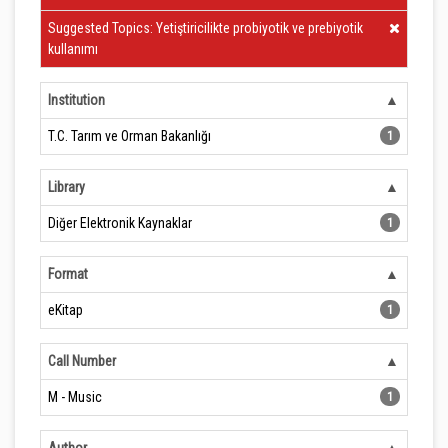
Clear Filter
Suggested Topics: Yetiştiricilikte probiyotik ve prebiyotik
kullanımı
Institution
T.C. Tarım ve Orman Bakanlığı
1
Library
Diğer Elektronik Kaynaklar
1
Format
eKitap
1
Call Number
M - Music
1