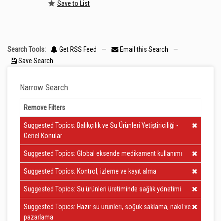
Save to List
Search Tools:
Get RSS Feed
—
Email this Search
—
Save Search
Narrow Search
Remove Filters
Clear Filter
Suggested Topics: Balıkçılık ve Su Ürünleri Yetiştiriciliği -
Genel Konular
Clear Filter
Suggested Topics: Global eksende medikament kullanımı
Clear Filter
Suggested Topics: Kontrol, izleme ve kayıt alma
Clear Filter
Suggested Topics: Su ürünleri üretiminde sağlık yönetimi
Clear Filter
Suggested Topics: Hazır su ürünleri, soğuk saklama, nakil ve
pazarlama