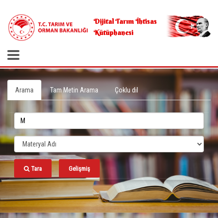
.
Dijital Tarım İhtisas
Kütüphanesi
Arama
Tam Metin Arama
Çoklu dil
Tara
Gelişmiş