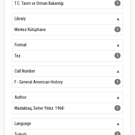
T.C. Tarım ve Orman Bakanlığı
1
Library
Merkez Kütüphane
1
Format
Tez
1
Call Number
F - General American History
1
Author
Madakbaş, Seher Yıldız. 1968-
1
Language
Turkish
1