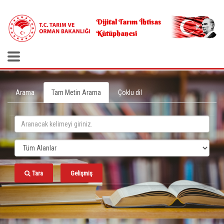
.
Dijital Tarım İhtisas
Kütüphanesi
Arama
Tam Metin Arama
Çoklu dil
Tara
Gelişmiş