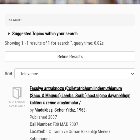
SEARCH:
Suggested Topics within your search.
Showing
1 - 1
results of
1
for search '
'
, query time: 0.02s
Refine Results
Sort
Fasulye antraknozu (Colletotrichum lindemuthianum
(Sacc. & Magnus) Lambs. Scrib.) hastalığına dayanıklılığın
kalıtımı üzerine araştırmalar /
by
Madakbaş, Seher Yıldız. 1968-
Published 2007
Call Number:
F30 MAD 2007
Located:
T.C. Tarım ve Orman Bakanlığı Merkez
Kütüphanesi