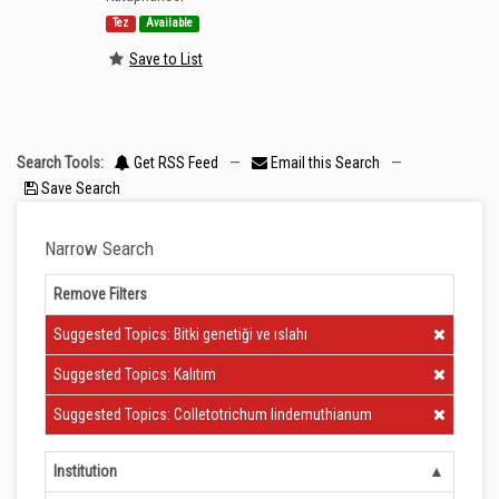
Tez
Available
Save to List
Search Tools:
Get RSS Feed
—
Email this Search
—
Save Search
Narrow Search
Remove Filters
Clear Filter
Suggested Topics: Bitki genetiği ve ıslahı
Clear Filter
Suggested Topics: Kalıtım
Clear Filter
Suggested Topics: Colletotrichum lindemuthianum
Institution