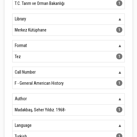
T.C. Tarım ve Orman Bakanlığı
1
Library
Merkez Kütüphane
1
Format
Tez
1
Call Number
F - General American History
1
Author
Madakbaş, Seher Yıldız. 1968-
1
Language
Turkish
1