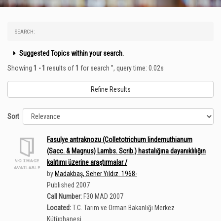
SEARCH:
Suggested Topics within your search.
Showing
1 - 1
results of
1
for search '
'
, query time: 0.02s
Refine Results
Sort
Fasulye antraknozu (Colletotrichum lindemuthianum
(Sacc. & Magnus) Lambs. Scrib.) hastalığına dayanıklılığın
kalıtımı üzerine araştırmalar /
by
Madakbaş, Seher Yıldız. 1968-
Published 2007
Call Number:
F30 MAD 2007
Located:
T.C. Tarım ve Orman Bakanlığı Merkez
Kütüphanesi