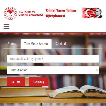
.
Dijital Tarım İhtisas
Kütüphanesi
Arama
Tam Metin Arama
Çoklu dil
Tara
Gelişmiş