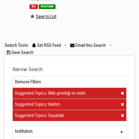
Tez
Available
Save to List
Search Tools:
Get RSS Feed
—
Email this Search
—
Save Search
Narrow Search
Remove Filters
Clear Filter
Suggested Topics: Bitki genetiği ve ıslahı
Clear Filter
Suggested Topics: Kalıtım
Clear Filter
Suggested Topics: Duyarlılık
Institution