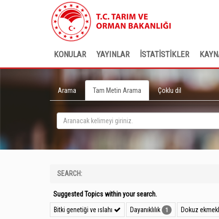
KONULAR
YAYINLAR
İSTATİSTİKLER
KAYN
Arama
Tam Metin Arama
Çoklu dil
SEARCH:
Suggested Topics within your search.
Bitki genetiği ve ıslahı
Dayanıklılık
Dokuz ekmekli
1