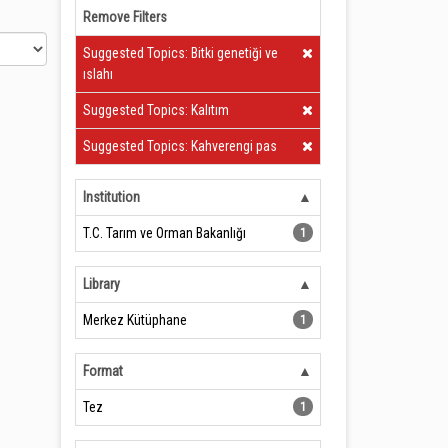
Remove Filters
Clear Filter
Suggested Topics: Bitki genetiği ve
ıslahı
Clear Filter
Suggested Topics: Kalıtım
Clear Filter
Suggested Topics: Kahverengi pas
Institution
T.C. Tarım ve Orman Bakanlığı
1
Library
Merkez Kütüphane
1
Format
Tez
1