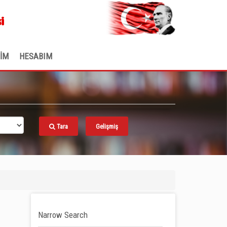
.
i
ŞİM
HESABIM
Tara
Gelişmiş
Narrow Search