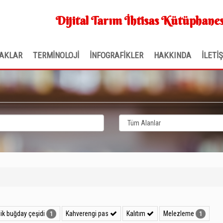
Dijital Tarım İhtisas Kütüphanes
AKLAR
TERMİNOLOJİ
İNFOGRAFİKLER
HAKKINDA
İLETİ
k buğday çeşidi
Kahverengi pas
Kalıtım
Melezleme
1
1