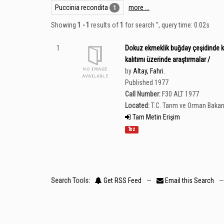
Puccinia recondita
more ...
1
Showing
1 - 1
results of
1
for search '
'
, query time: 0.02s
1
Dokuz ekmeklik buğday çeşidinde kah
kalıtımı üzerinde araştırmalar /
by
Altay, Fahri.
Published 1977
Call Number:
F30 ALT 1977
Located:
T.C. Tarım ve Orman Bakan
Tam Metin Erişim
Tez
Search Tools:
Get RSS Feed
—
Email this Search