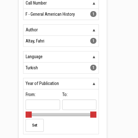
Call Number
F - General American History
1
Author
Altay, Fahri
1
Language
Turkish
1
Year of Publication
From:
To: