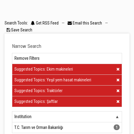
Search Tools:
Get RSS Feed
—
Email this Search
—
Save Search
Narrow Search
Remove Filters
Clear Filter
Suggested Topics: Ekim makineleri
Clear Filter
Suggested Topics: Yeşil yem hasat makineleri
Clear Filter
Suggested Topics: Traktörler
Clear Filter
Suggested Topics: Şaftlar
Institution
T.C. Tarım ve Orman Bakanlığı
1