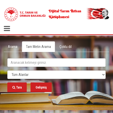
.
Dijital Tarım İhtisas
Kütüphanesi
Arama
Tam Metin Arama
Çoklu dil
Tara
Gelişmiş