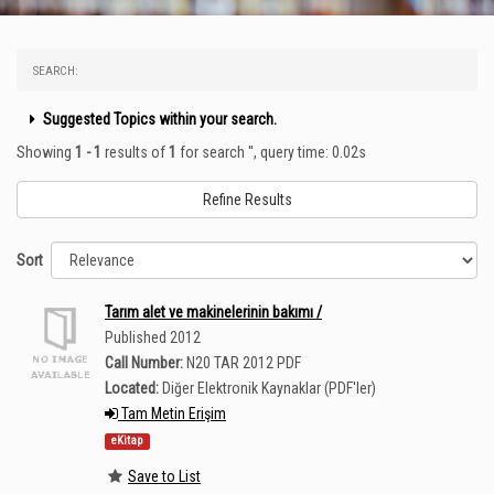
SEARCH:
Suggested Topics within your search.
Showing
1 - 1
results of
1
for search '
'
, query time: 0.02s
Refine Results
Sort
Tarım alet ve makinelerinin bakımı /
Published 2012
Call Number:
N20 TAR 2012 PDF
Located:
Diğer Elektronik Kaynaklar (PDF'ler)
Tam Metin Erişim
eKitap
Save to List