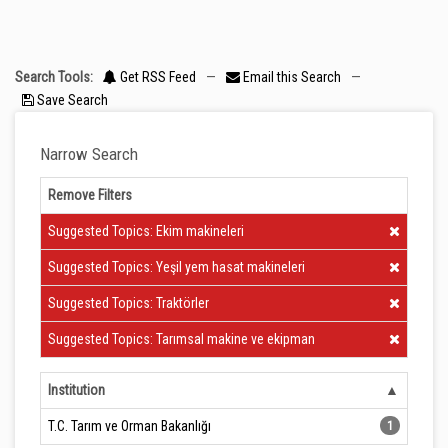
Search Tools:
Get RSS Feed
—
Email this Search
—
Save Search
Narrow Search
Remove Filters
Clear Filter
Suggested Topics: Ekim makineleri
Clear Filter
Suggested Topics: Yeşil yem hasat makineleri
Clear Filter
Suggested Topics: Traktörler
Clear Filter
Suggested Topics: Tarımsal makine ve ekipman
Institution
T.C. Tarım ve Orman Bakanlığı
1