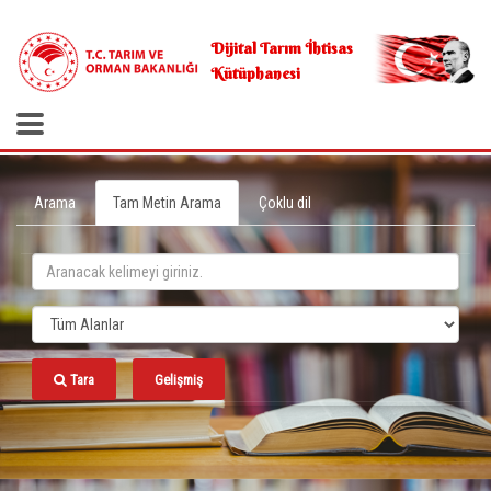
.
Dijital Tarım İhtisas
Kütüphanesi
Arama
Tam Metin Arama
Çoklu dil
Tara
Gelişmiş