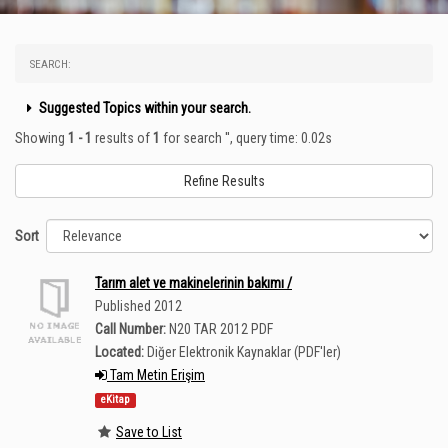
SEARCH:
Suggested Topics within your search.
Showing
1 - 1
results of
1
for search '
'
, query time: 0.02s
Refine Results
Sort
Tarım alet ve makinelerinin bakımı /
Published 2012
Call Number:
N20 TAR 2012 PDF
Located:
Diğer Elektronik Kaynaklar (PDF'ler)
Tam Metin Erişim
eKitap
Save to List