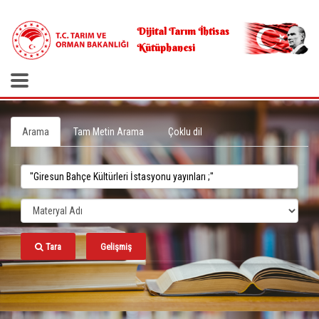
.
Dijital Tarım İhtisas
Kütüphanesi
Arama
Tam Metin Arama
Çoklu dil
Tara
Gelişmiş