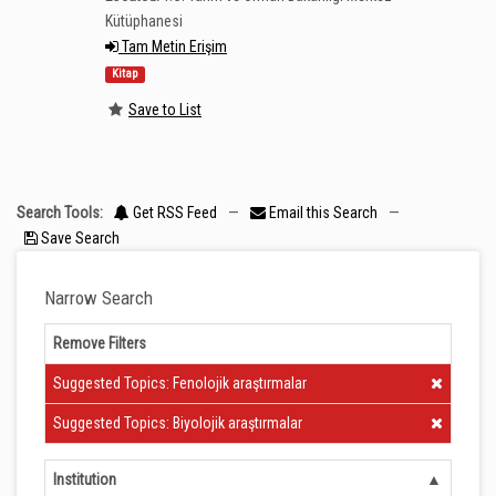
Kütüphanesi
Tam Metin Erişim
Kitap
Save to List
Search Tools:
Get RSS Feed
—
Email this Search
—
Save Search
Narrow Search
Remove Filters
Clear Filter
Suggested Topics: Fenolojik araştırmalar
Clear Filter
Suggested Topics: Biyolojik araştırmalar
Institution