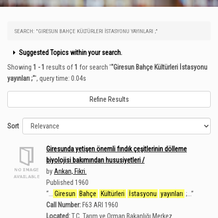
SEARCH: "GIRESUN BAHÇE KÜLTÜRLERI İSTASYONU YAYINLARI ;"
Suggested Topics within your search.
Showing
1 - 1
results of
1
for search '
"Giresun Bahçe Kültürleri İstasyonu
yayınları ;"
'
, query time: 0.04s
Refine Results
Sort
Giresunda yetişen önemli fındık çeşitlerinin dölleme
biyolojisi bakımından hususiyetleri /
by
Arıkan, Fikri.
Published 1960
“
...
Giresun
Bahçe
Kültürleri
İstasyonu
yayınları
;...
”
Call Number:
F63 ARI 1960
Located:
T.C. Tarım ve Orman Bakanlığı Merkez