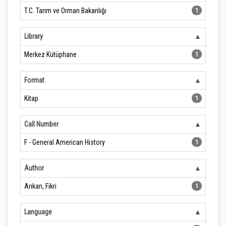
T.C. Tarım ve Orman Bakanlığı
1
Library
Merkez Kütüphane
1
Format
Kitap
1
Call Number
F - General American History
1
Author
Arıkan, Fikri
1
Language