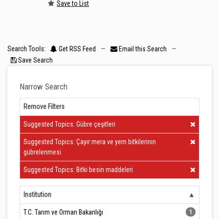
Save to List
Search Tools:
Get RSS Feed
—
Email this Search
—
Save Search
Narrow Search
Remove Filters
Clear Filter
Suggested Topics: Gübre çeşitleri
Clear Filter
Suggested Topics: Çayır mera ve yem bitkilerinin
gübrelenmesi
Clear Filter
Suggested Topics: Bitki besin maddeleri
Institution
T.C. Tarım ve Orman Bakanlığı
1