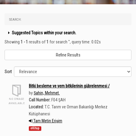
SEARCH:
Suggested Topics within your search.
Showing
1 - 1
results of
1
for search '
'
, query time: 0.02s
Refine Results
Sort
Bitki besleme ve yem bitkilerinin gübrelenmesi /
by
Şahin, Mehmet.
Call Number:
F04 ŞAH
Located:
T.C. Tarım ve Orman Bakanlığı Merkez
Kütüphanesi
Tam Metin Erişim
eKitap