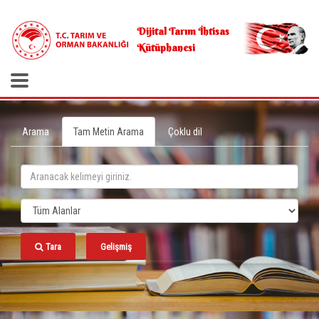
.
Dijital Tarım İhtisas
Kütüphanesi
Arama
Tam Metin Arama
Çoklu dil
Tara
Gelişmiş