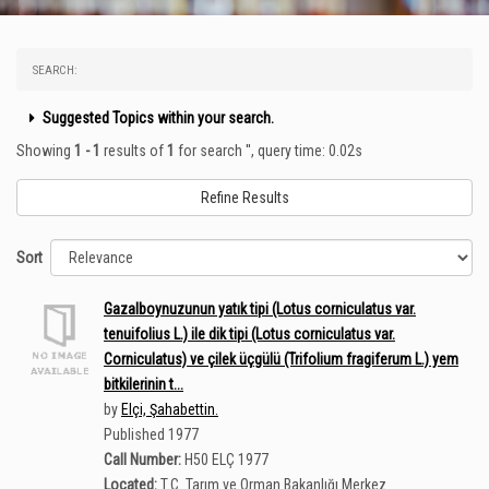
SEARCH:
Suggested Topics within your search.
Showing
1 - 1
results of
1
for search '
'
, query time: 0.02s
Refine Results
Sort
Gazalboynuzunun yatık tipi (Lotus corniculatus var.
tenuifolius L.) ile dik tipi (Lotus corniculatus var.
Corniculatus) ve çilek üçgülü (Trifolium fragiferum L.) yem
bitkilerinin t...
by
Elçi, Şahabettin.
Published 1977
Call Number:
H50 ELÇ 1977
Located:
T.C. Tarım ve Orman Bakanlığı Merkez