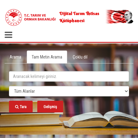
.
Dijital Tarım İhtisas
Kütüphanesi
Arama
Tam Metin Arama
Çoklu dil
Tara
Gelişmiş