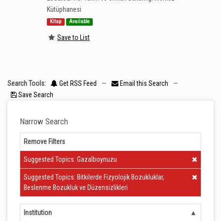
Kütüphanesi
Kitap
Available
Save to List
Search Tools:
Get RSS Feed
—
Email this Search
—
Save Search
Narrow Search
Remove Filters
Clear Filter
Suggested Topics: Gazalboynuzu
Clear Filter
Suggested Topics: Bitkilerde Fizyolojik Bozukluklar,
Beslenme Bozukluk ve Düzensizlikleri
Institution