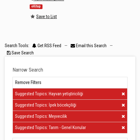
eKitap
Save to List
Search Tools:
Get RSS Feed
—
Email this Search
—
Save Search
Narrow Search
Remove Filters
Clear Filter
Suggested Topics: Hayvan yetiştiriciliği
Clear Filter
Suggested Topics: İpek böcekçiliği
Clear Filter
Suggested Topics: Meyvecilik
Clear Filter
Suggested Topics: Tarım - Genel Konular