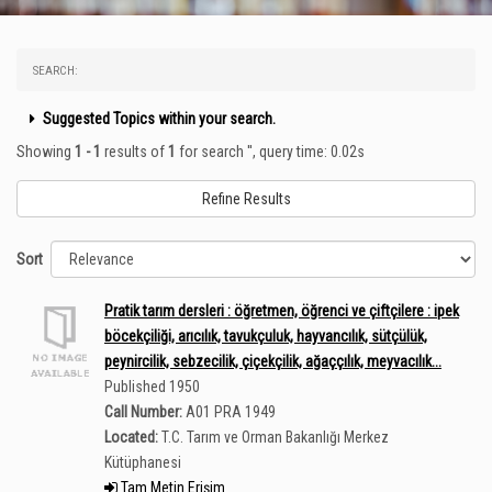
SEARCH:
Suggested Topics within your search.
Showing
1 - 1
results of
1
for search '
'
, query time: 0.02s
Refine Results
Sort
Pratik tarım dersleri : öğretmen, öğrenci ve çiftçilere : ipek
böcekçiliği, arıcılık, tavukçuluk, hayvancılık, sütçülük,
peynircilik, sebzecilik, çiçekçilik, ağaççılık, meyvacılık...
Published 1950
Call Number:
A01 PRA 1949
Located:
T.C. Tarım ve Orman Bakanlığı Merkez
Kütüphanesi
Tam Metin Erişim