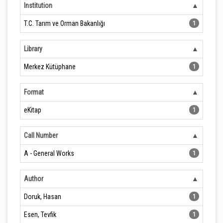
Institution
T.C. Tarım ve Orman Bakanlığı
1
Library
Merkez Kütüphane
1
Format
eKitap
1
Call Number
A - General Works
1
Author
Doruk, Hasan
1
Esen, Tevfik
1