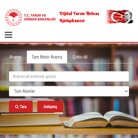
.
Dijital Tarım İhtisas
Kütüphanesi
Arama
Tam Metin Arama
Çoklu dil
Tara
Gelişmiş