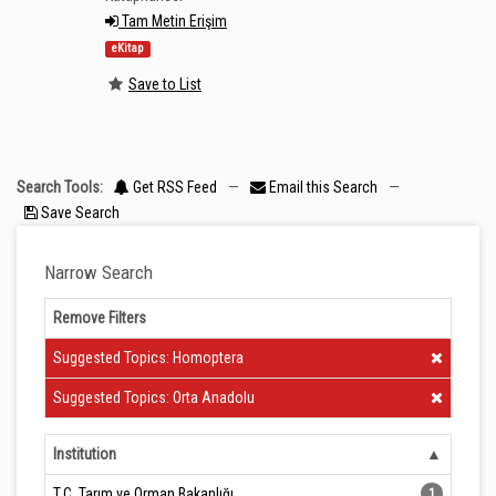
Tam Metin Erişim
eKitap
Save to List
Search Tools:
Get RSS Feed
—
Email this Search
—
Save Search
Narrow Search
Remove Filters
Clear Filter
Suggested Topics: Homoptera
Clear Filter
Suggested Topics: Orta Anadolu
Institution
T.C. Tarım ve Orman Bakanlığı
1