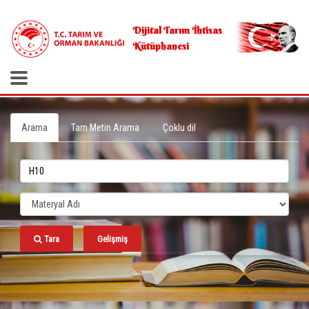
.
Dijital Tarım İhtisas
Kütüphanesi
Arama
Tam Metin Arama
Çoklu dil
Tara
Gelişmiş