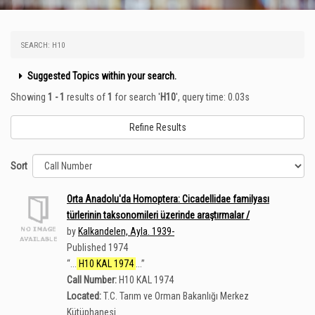
SEARCH: H10
Suggested Topics within your search.
Showing
1 - 1
results of
1
for search '
H10
'
, query time: 0.03s
Refine Results
Sort
Orta Anadolu'da Homoptera: Cicadellidae familyası
türlerinin taksonomileri üzerinde araştırmalar /
by
Kalkandelen, Ayla. 1939-
Published 1974
“
...
H10 KAL 1974
...
”
Call Number:
H10 KAL 1974
Located:
T.C. Tarım ve Orman Bakanlığı Merkez
Kütüphanesi