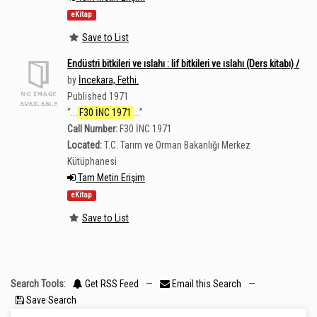
eKitap
Save to List
Endüstri bitkileri ve ıslahı : lif bitkileri ve ıslahı (Ders kitabı) /
by
İncekara, Fethi.
Published 1971
“
...
F30 İNC 1971
...
”
Call Number:
F30 İNC 1971
Located:
T.C. Tarım ve Orman Bakanlığı Merkez
Kütüphanesi
Tam Metin Erişim
eKitap
Save to List
Search Tools:
Get RSS Feed
—
Email this Search
—
Save Search