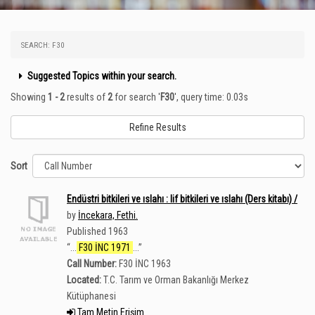
SEARCH: F30
Suggested Topics within your search.
Showing
1 - 2
results of
2
for search '
F30
'
, query time: 0.03s
Refine Results
Sort
Endüstri bitkileri ve ıslahı : lif bitkileri ve ıslahı (Ders kitabı) /
by
İncekara, Fethi.
Published 1963
“
...
F30 İNC 1971
...
”
Call Number:
F30 İNC 1963
Located:
T.C. Tarım ve Orman Bakanlığı Merkez
Kütüphanesi
Tam Metin Erişim