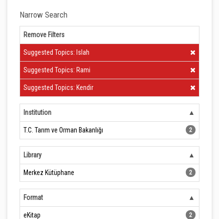
Narrow Search
Remove Filters
Clear Filter
Suggested Topics: Islah
Clear Filter
Suggested Topics: Rami
Clear Filter
Suggested Topics: Kendir
Institution
T.C. Tarım ve Orman Bakanlığı
2
Library
Merkez Kütüphane
2
Format
eKitap
2