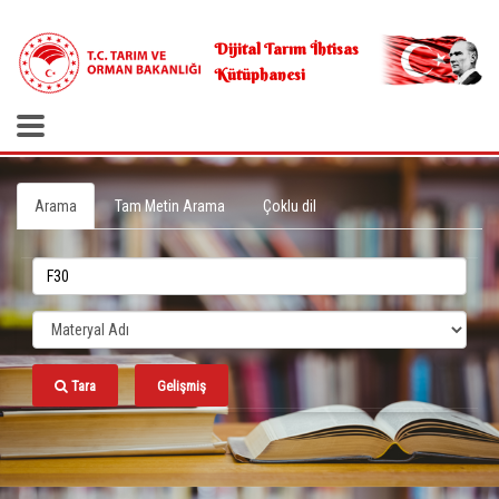
.
Dijital Tarım İhtisas
Kütüphanesi
Arama
Tam Metin Arama
Çoklu dil
Tara
Gelişmiş