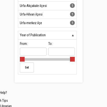
Urfa-Akçakale ilçesi
1
Urfa-Hilvan ilçesi
1
Urfa-merkez ilçe
1
Year of Publication
From:
To:
Help?
h Tips
Librarian