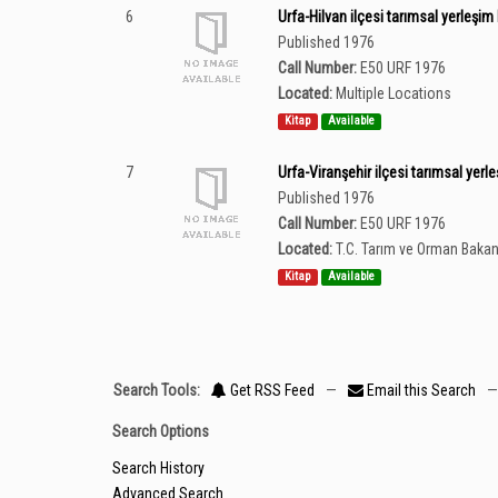
6
Urfa-Hilvan ilçesi tarımsal yerleş
Published 1976
Call Number:
E50 URF 1976
Located:
Multiple Locations
Kitap
Available
7
Urfa-Viranşehir ilçesi tarımsal ye
Published 1976
Call Number:
E50 URF 1976
Located:
T.C. Tarım ve Orman Bakan
Kitap
Available
Search Tools:
Get RSS Feed
—
Email this Search
Search Options
Search History
Advanced Search