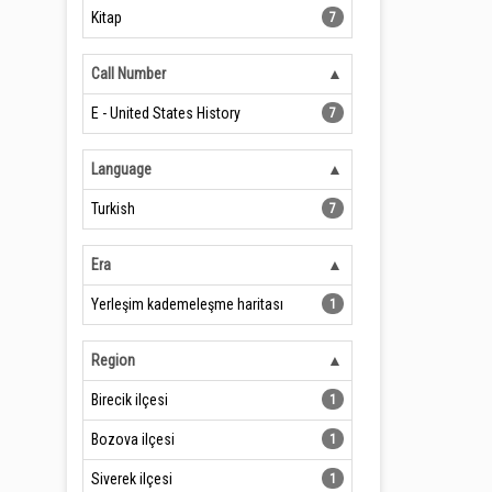
Kitap
7
Call Number
E - United States History
7
Language
Turkish
7
Era
Yerleşim kademeleşme haritası
1
Region
Birecik ilçesi
1
Bozova ilçesi
1
Siverek ilçesi
1