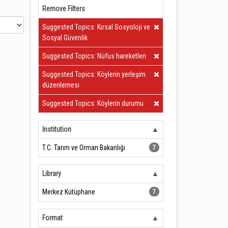
Remove Filters
Clear Filter
Suggested Topics: Kırsal Sosyoloji ve
Sosyal Güvenlik
Clear Filter
Suggested Topics: Nüfus hareketleri
Clear Filter
Suggested Topics: Köylerin yerleşim
düzenlemesi
Clear Filter
Suggested Topics: Köylerin durumu
Institution
T.C. Tarım ve Orman Bakanlığı
7
Library
Merkez Kütüphane
7
Format