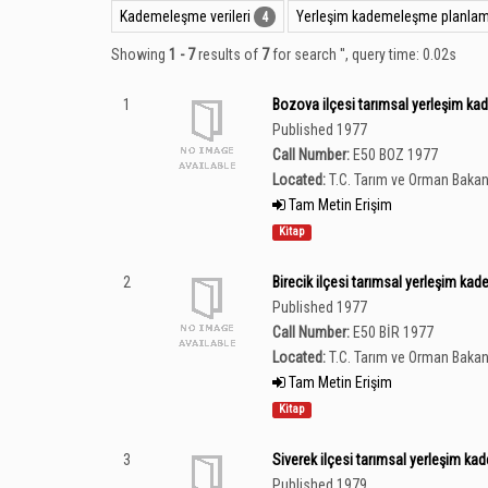
Kademeleşme verileri
Yerleşim kademeleşme planlama
4
Showing
1 - 7
results of
7
for search '
'
, query time: 0.02s
1
Bozova ilçesi tarımsal yerleşim k
Published 1977
Call Number:
E50 BOZ 1977
Located:
T.C. Tarım ve Orman Bakan
Tam Metin Erişim
Kitap
2
Birecik ilçesi tarımsal yerleşim k
Published 1977
Call Number:
E50 BİR 1977
Located:
T.C. Tarım ve Orman Bakan
Tam Metin Erişim
Kitap
3
Siverek ilçesi tarımsal yerleşim k
Published 1979