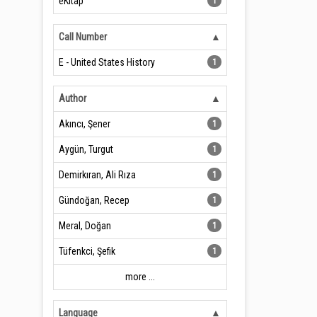
eKitap
1
Call Number
E - United States History
1
Author
Akıncı, Şener
1
Aygün, Turgut
1
Demirkıran, Ali Rıza
1
Gündoğan, Recep
1
Meral, Doğan
1
Tüfenkci, Şefik
1
more ...
Language