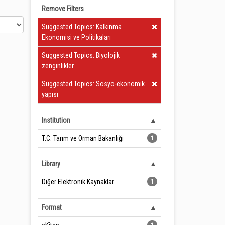
Remove Filters
Clear Filter
Suggested Topics: Kalkınma
Ekonomisi ve Politikaları
Clear Filter
Suggested Topics: Biyolojik
zenginlikler
Clear Filter
Suggested Topics: Sosyo-ekonomik
yapısı
Institution
T.C. Tarım ve Orman Bakanlığı
1
Library
Diğer Elektronik Kaynaklar
1
Format