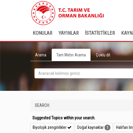
KONULAR
YAYINLAR
İSTATİSTİKLER
KAYN
Arama
Tam Metin Arama
Çoklu dil
SEARCH:
Suggested Topics within your search.
Biyolojik zenginlikler
Doğal kaynaklar
Halifan li
1