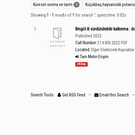
Küresel ısınma ve tarım
Küçükbaş hayvancılık potansi
1
Showing
1 - 1
results of
1
for search '
'
, query time: 0.02s
1
Bingöl ili sürdürülebilir kalkınma : d
Published 2022
Call Number:
E14 BİN 2022 PDF
Located:
Diğer Elektronik Kaynaklar 
Tam Metin Erişim
eKitap
Search Tools:
Get RSS Feed
—
Email this Search