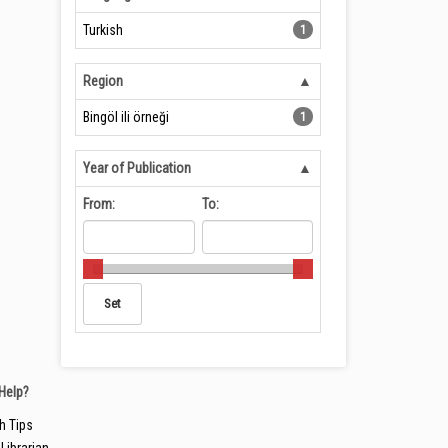
Turkish
1
Region
Bingöl ili örneği
1
Year of Publication
From:
To:
Help?
h Tips