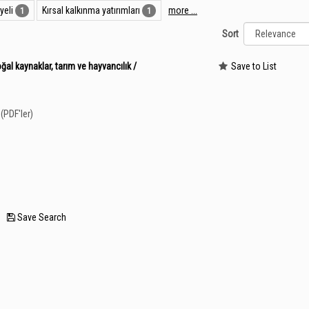
yeli
Kırsal kalkınma yatırımları
more ...
1
1
Sort
oğal kaynaklar, tarım ve hayvancılık /
Save to List
(PDF'ler)
—
Save Search