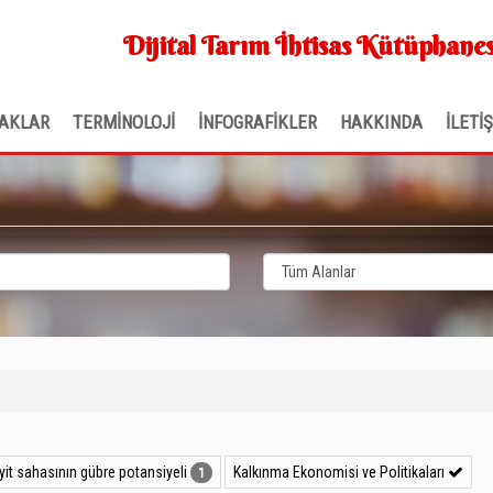
Dijital Tarım İhtisas Kütüphanes
AKLAR
TERMİNOLOJİ
İNFOGRAFİKLER
HAKKINDA
İLETİ
nyit sahasının gübre potansiyeli
Kalkınma Ekonomisi ve Politikaları
1