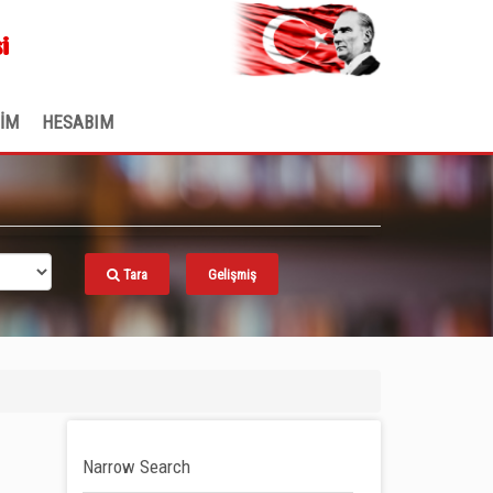
.
i
ŞİM
HESABIM
Tara
Gelişmiş
Narrow Search