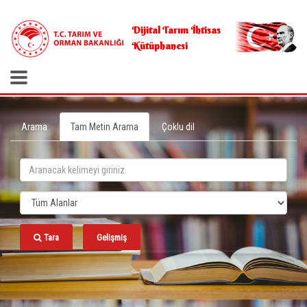
.
Dijital Tarım İhtisas
Kütüphanesi
Arama
Tam Metin Arama
Çoklu dil
Tara
Gelişmiş