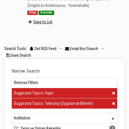
(Söğütözü Koleksiyonu - Yenimahalle)
Kitap
Available
Save to List
Search Tools:
Get RSS Feed
—
Email this Search
—
Save Search
Narrow Search
Remove Filters
Clear Filter
Suggested Topics: Kayın
Clear Filter
Suggested Topics: Teknoloji (Uygulamalı Bilimler)
Institution
T.C. Tarım ve Orman Bakanlığı
1