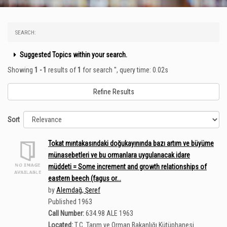
SEARCH:
Suggested Topics within your search.
Showing
1 - 1
results of
1
for search '
'
, query time: 0.02s
Refine Results
Sort
Tokat mıntakasındaki doğukayınında bazı artım ve büyüme
münasebetleri ve bu ormanlara uygulanacak idare
müddeti = Some increment and growth relationships of
eastern beech (fagus or...
by
Alemdağ, Şeref
Published 1963
Call Number:
634.98 ALE 1963
Located:
T.C. Tarım ve Orman Bakanlığı Kütüphanesi