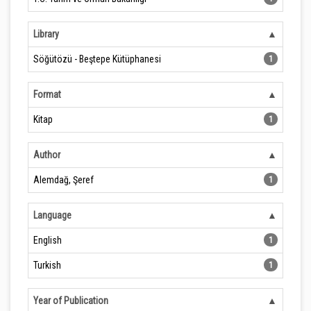
Library
Söğütözü - Beştepe Kütüphanesi
1
Format
Kitap
1
Author
Alemdağ, Şeref
1
Language
English
1
Turkish
1
Year of Publication