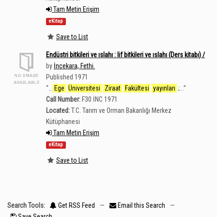
Tam Metin Erişim
eKitap
Save to List
Endüstri bitkileri ve ıslahı : lif bitkileri ve ıslahı (Ders kitabı) /
by
İncekara, Fethi.
Published 1971
“
...
Ege
Üniversitesi
Ziraat
Fakültesi
yayınları
;...
”
Call Number:
F30 İNC 1971
Located:
T.C. Tarım ve Orman Bakanlığı Merkez
Kütüphanesi
Tam Metin Erişim
eKitap
Save to List
Search Tools:
Get RSS Feed
—
Email this Search
—
Save Search