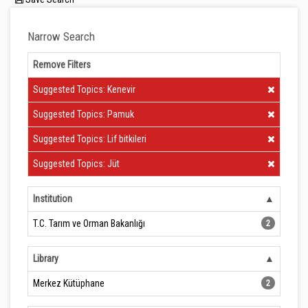
Narrow Search
Remove Filters
Clear Filter
Suggested Topics: Kenevir
Clear Filter
Suggested Topics: Pamuk
Clear Filter
Suggested Topics: Lif bitkileri
Clear Filter
Suggested Topics: Jüt
Institution
T.C. Tarım ve Orman Bakanlığı
2
Library
Merkez Kütüphane
2