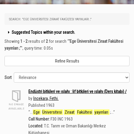
SEARCH: "EGE ÜNIVERSITESI ZIRAAT FAKÜLTESI YAYINLARI ;"
Suggested Topics within your search.
Showing
1 - 2
results of
2
for search '
"Ege Üniversitesi Ziraat Fakültesi
yayınları ;"
'
, query time: 0.05s
Refine Results
Sort
Endüstri bitkileri ve ıslahı : lif bitkileri ve ıslahı (Ders kitabı) /
by
İncekara, Fethi.
Published 1963
“
...
Ege
Üniversitesi
Ziraat
Fakültesi
yayınları
;...
”
Call Number:
F30 İNC 1963
Located:
T.C. Tarım ve Orman Bakanlığı Merkez
Kütüphanesi