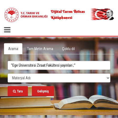
.
Dijital Tarım İhtisas
Kütüphanesi
Arama
Tam Metin Arama
Çoklu dil
Tara
Gelişmiş