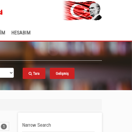
.
i
ŞİM
HESABIM
Tara
Gelişmiş
Narrow Search
1