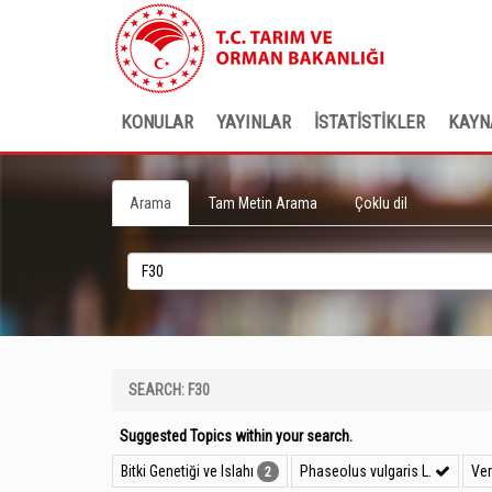
KONULAR
YAYINLAR
İSTATİSTİKLER
KAYN
Arama
Tam Metin Arama
Çoklu dil
SEARCH: F30
Suggested Topics within your search.
Bitki Genetiği ve Islahı
Phaseolus vulgaris L.
Ve
2