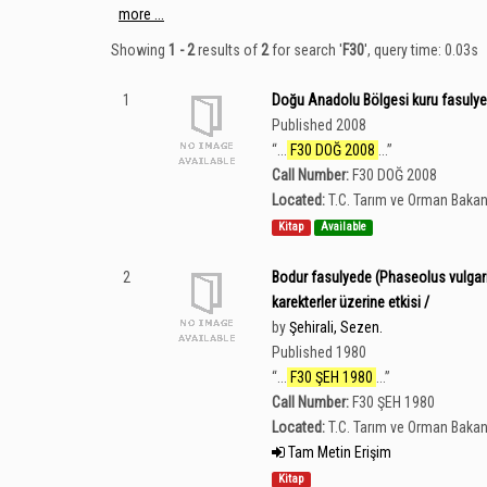
more ...
Showing
1 - 2
results of
2
for search '
F30
'
, query time: 0.03s
1
Doğu Anadolu Bölgesi kuru fasulye (
Published 2008
“
...
F30 DOĞ 2008
...
”
Call Number:
F30 DOĞ 2008
Located:
T.C. Tarım ve Orman Bakan
Kitap
Available
2
Bodur fasulyede (Phaseolus vulgaris 
karekterler üzerine etkisi /
by
Şehirali, Sezen.
Published 1980
“
...
F30 ŞEH 1980
...
”
Call Number:
F30 ŞEH 1980
Located:
T.C. Tarım ve Orman Bakan
Tam Metin Erişim
Kitap