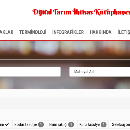
Dijital Tarım İhtisas Kütüphanes
AKLAR
TERMİNOLOJİ
İNFOGRAFİKLER
HAKKINDA
İLETİ
rim
Bodur fasulye
Ekim sıklığı
Kuru fasulye
Seleksiyon
1
1
1