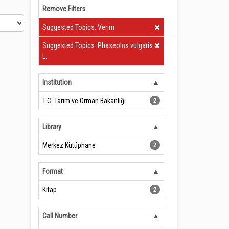
Remove Filters
Clear Filter
Suggested Topics: Verim
Clear Filter
Suggested Topics: Phaseolus vulgaris
L.
Institution
T.C. Tarım ve Orman Bakanlığı
2
Library
Merkez Kütüphane
2
Format
Kitap
2
Call Number