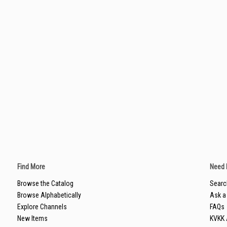
Find More
Need 
Browse the Catalog
Searc
Browse Alphabetically
Ask a 
Explore Channels
FAQs
New Items
KVKK 