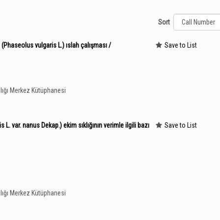
Sort
Phaseolus vulgaris L.) ıslah çalışması /
Save to List
lığı Merkez Kütüphanesi
L. var. nanus Dekap.) ekim sıklığının verimle ilgili bazı
Save to List
lığı Merkez Kütüphanesi