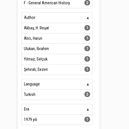
F - General American History
2
Author
Akbaş, H. Reşat
1
Alıcı, Harun
1
Ulukan, İbrahim
1
Yılmaz, Selçuk
1
Şehirali, Sezen
1
Language
Turkish
2
Era
1979 yılı
1