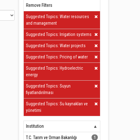
Remove Filters
Clear Filter
Suggested Topics: Water resources
and management
Clear Filter
Suggested Topics: Irrigation systems
Clear Filter
Suggested Topics: Water projects
Clear Filter
Suggested Topics: Pricing of water
Clear Filter
Suggested Topics: Hydroelectric
energy
Clear Filter
Suggested Topics: Suyun
fiyatlandırılması
Clear Filter
Suggested Topics: Su kaynakları ve
yönetimi
Institution
T.C. Tarım ve Orman Bakanlığı
1