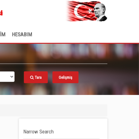
.
i
ŞİM
HESABIM
Tara
Gelişmiş
Narrow Search