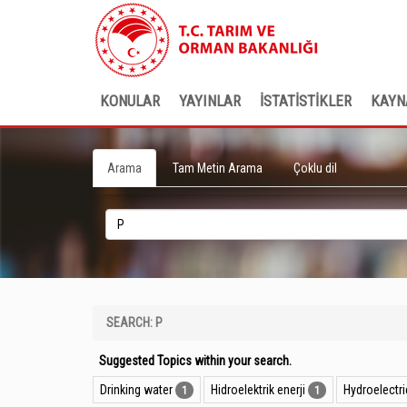
KONULAR
YAYINLAR
İSTATİSTİKLER
KAYN
Arama
Tam Metin Arama
Çoklu dil
SEARCH: P
Suggested Topics within your search.
Drinking water
Hidroelektrik enerji
Hydroelectr
1
1