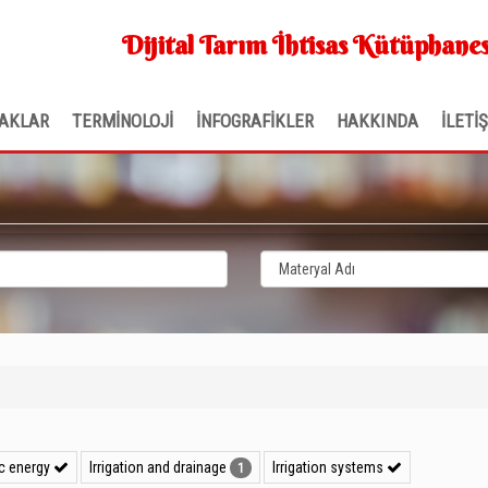
Dijital Tarım İhtisas Kütüphanes
AKLAR
TERMİNOLOJİ
İNFOGRAFİKLER
HAKKINDA
İLETİ
ic energy
Irrigation and drainage
Irrigation systems
1