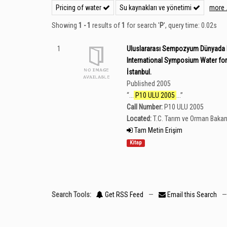
Pricing of water
Su kaynakları ve yönetimi
more .
Showing
1 - 1
results of
1
for search '
P
'
, query time: 0.02s
1
Uluslararası Sempozyum Dünyada Ka
International Symposium Water fo
İstanbul.
Published 2005
“
...
P10 ULU 2005
...
”
Call Number:
P10 ULU 2005
Located:
T.C. Tarım ve Orman Bakan
Tam Metin Erişim
Kitap
Search Tools:
Get RSS Feed
—
Email this Search