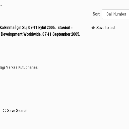
..
Sort
lkınma İçin Su, 07-11 Eylül 2005, İstanbul =
Save to List
r Development Worldwide, 07-11 September 2005,
lığı Merkez Kütüphanesi
—
Save Search