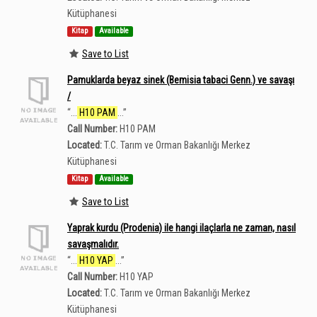
Kütüphanesi
Kitap
Available
Save to List
Pamuklarda beyaz sinek (Bemisia tabaci Genn.) ve savaşı
/
“
...
H10 PAM
...
”
Call Number:
H10 PAM
Located:
T.C. Tarım ve Orman Bakanlığı Merkez
Kütüphanesi
Kitap
Available
Save to List
Yaprak kurdu (Prodenia) ile hangi ilaçlarla ne zaman, nasıl
savaşmalıdır.
“
...
H10 YAP
...
”
Call Number:
H10 YAP
Located:
T.C. Tarım ve Orman Bakanlığı Merkez
Kütüphanesi