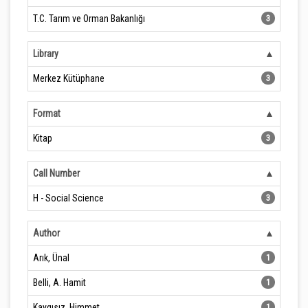
T.C. Tarım ve Orman Bakanlığı
3
Library
Merkez Kütüphane
3
Format
Kitap
3
Call Number
H - Social Science
3
Author
Arık, Ünal
1
Belli, A. Hamit
1
Kaygısız, Himmet
1