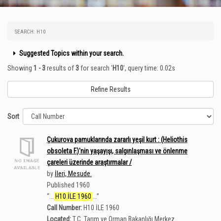
SEARCH: H10
Suggested Topics within your search.
Showing
1 - 3
results of
3
for search '
H10
'
, query time: 0.02s
Refine Results
Sort
Çukurova pamuklarında zararlı yeşil kurt : (Heliothis
obsoleta F.)'nin yaşayışı, salgınlaşması ve önlenme
çareleri üzerinde araştırmalar /
by
İleri, Mesude.
Published 1960
“
...
H10 İLE 1960
...
”
Call Number:
H10 İLE 1960
Located:
T.C. Tarım ve Orman Bakanlığı Merkez