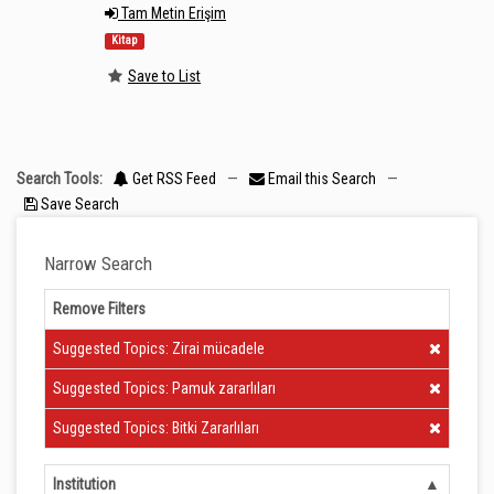
Tam Metin Erişim
Kitap
Save to List
Search Tools:
Get RSS Feed
—
Email this Search
—
Save Search
Narrow Search
Remove Filters
Clear Filter
Suggested Topics: Zirai mücadele
Clear Filter
Suggested Topics: Pamuk zararlıları
Clear Filter
Suggested Topics: Bitki Zararlıları
Institution