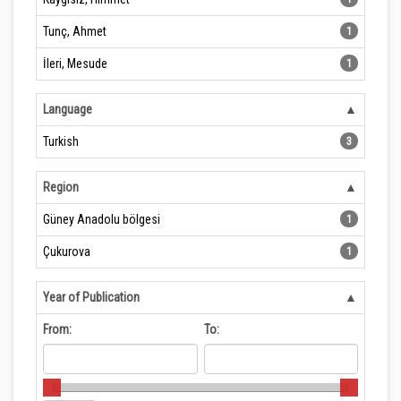
Tunç, Ahmet
1
İleri, Mesude
1
Language
Turkish
3
Region
Güney Anadolu bölgesi
1
Çukurova
1
Year of Publication
From:
To: