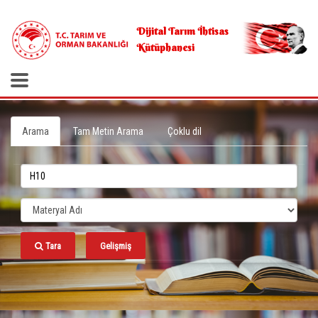
.
Dijital Tarım İhtisas
Kütüphanesi
Arama
Tam Metin Arama
Çoklu dil
Tara
Gelişmiş