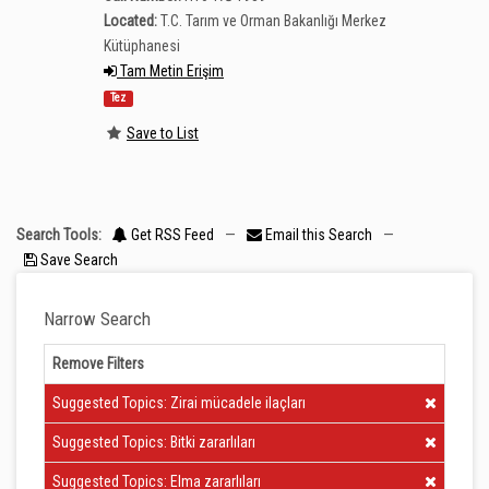
Located:
T.C. Tarım ve Orman Bakanlığı Merkez
Kütüphanesi
Tam Metin Erişim
Tez
Save to List
Search Tools:
Get RSS Feed
—
Email this Search
—
Save Search
Narrow Search
Remove Filters
Clear Filter
Suggested Topics: Zirai mücadele ilaçları
Clear Filter
Suggested Topics: Bitki zararlıları
Clear Filter
Suggested Topics: Elma zararlıları