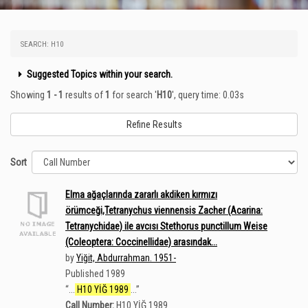
SEARCH: H10
Suggested Topics within your search.
Showing
1 - 1
results of
1
for search '
H10
'
, query time: 0.03s
Refine Results
Sort
Elma ağaçlarında zararlı akdiken kırmızı
örümceği,Tetranychus viennensis Zacher (Acarina:
Tetranychidae) ile avcısı Stethorus punctillum Weise
(Coleoptera: Coccinellidae) arasındak...
by
Yiğit, Abdurrahman. 1951-
Published 1989
“
...
H10 YİĞ 1989
...
”
Call Number:
H10 YİĞ 1989