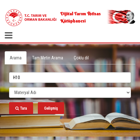
.
Dijital Tarım İhtisas
Kütüphanesi
Arama
Tam Metin Arama
Çoklu dil
Tara
Gelişmiş