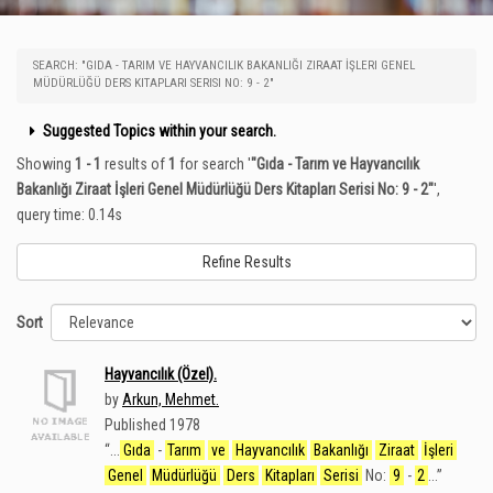
SEARCH: "GIDA - TARIM VE HAYVANCILIK BAKANLIĞI ZIRAAT İŞLERI GENEL
MÜDÜRLÜĞÜ DERS KITAPLARI SERISI NO: 9 - 2"
Suggested Topics within your search.
Showing
1 - 1
results of
1
for search '
"Gıda - Tarım ve Hayvancılık
Bakanlığı Ziraat İşleri Genel Müdürlüğü Ders Kitapları Serisi No: 9 - 2"
'
,
query time: 0.14s
Refine Results
Sort
Hayvancılık (Özel).
by
Arkun, Mehmet.
Published 1978
“
...
Gıda
-
Tarım
ve
Hayvancılık
Bakanlığı
Ziraat
İşleri
Genel
Müdürlüğü
Ders
Kitapları
Serisi
No:
9
-
2
...
”