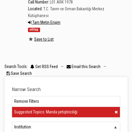
Call Number:
L01 ARK 1978
Located:
T.C. Tarım ve Orman Bakanlığı Merkez
Kütüphanesi
Tam Metin Erişim
eKitap
Save to List
Search Tools:
Get RSS Feed
—
Email this Search
—
Save Search
Narrow Search
Remove Filters
Clear Filter
Suggested Topics: Manda yetiştiriciliği
Institution