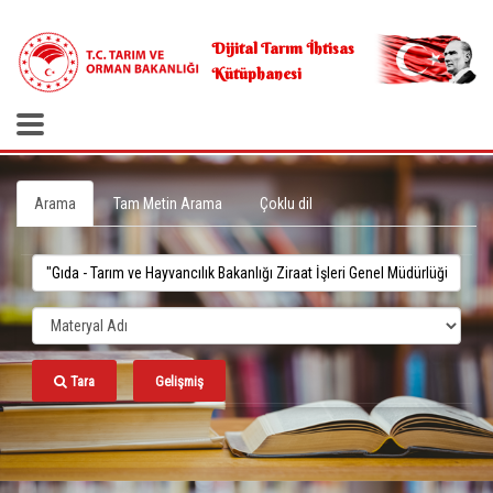
.
Dijital Tarım İhtisas
Kütüphanesi
Arama
Tam Metin Arama
Çoklu dil
Tara
Gelişmiş