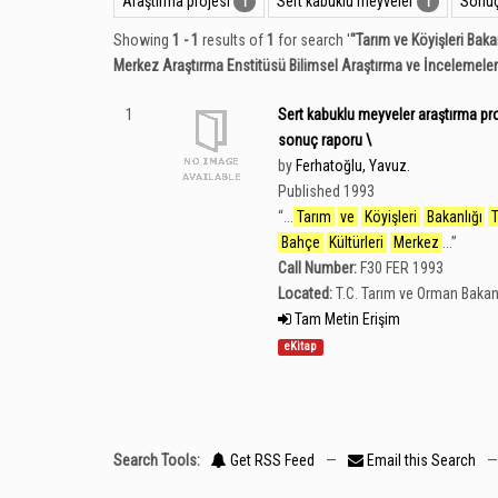
Araştırma projesi
Sert kabuklu meyveler
Sonuç
1
1
Showing
1 - 1
results of
1
for search '
"Tarım ve Köyişleri Baka
Merkez Araştırma Enstitüsü Bilimsel Araştırma ve İncelemeler
1
Sert kabuklu meyveler araştırma proje
sonuç raporu \
by
Ferhatoğlu, Yavuz.
Published 1993
“
...
Tarım
ve
Köyişleri
Bakanlığı
Bahçe
Kültürleri
Merkez
...
”
Call Number:
F30 FER 1993
Located:
T.C. Tarım ve Orman Bakan
Tam Metin Erişim
eKitap
Search Tools:
Get RSS Feed
—
Email this Search