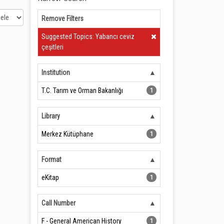
Remove Filters
Clear Filter
Suggested Topics: Yabancı ceviz
çeşitleri
Institution
T.C. Tarım ve Orman Bakanlığı
1
Library
Merkez Kütüphane
1
Format
eKitap
1
Call Number
F - General American History
1