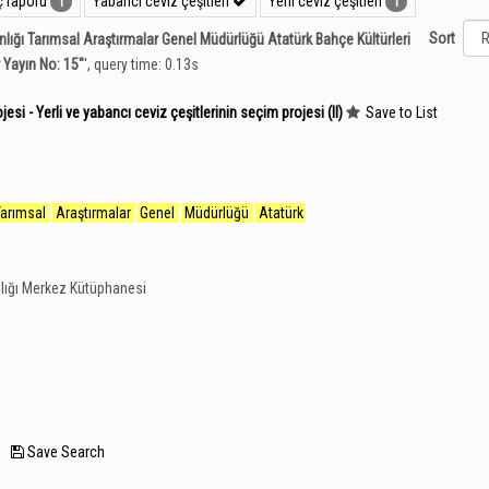
 raporu
Yabancı ceviz çeşitleri
Yerli ceviz çeşitleri
1
1
Sort
nlığı Tarımsal Araştırmalar Genel Müdürlüğü Atatürk Bahçe Kültürleri
 Yayın No: 15"
'
, query time: 0.13s
si - Yerli ve yabancı ceviz çeşitlerinin seçim projesi (II)
Save to List
Tarımsal
Araştırmalar
Genel
Müdürlüğü
Atatürk
lığı Merkez Kütüphanesi
—
Save Search