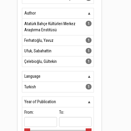
Author
Atatürk Bahçe Kültürleri Merkez
1
Araştırma Enstitüsü
Ferhatoğlu, Yavuz
1
Ufuk, Sabahattin
1
Çelebioğlu, Gültekin
1
Language
Turkish
1
Year of Publication
From:
To: