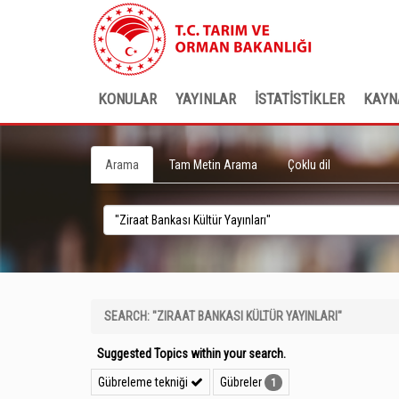
KONULAR
YAYINLAR
İSTATİSTİKLER
KAYN
Arama
Tam Metin Arama
Çoklu dil
SEARCH: "ZIRAAT BANKASI KÜLTÜR YAYINLARI"
Suggested Topics within your search.
Gübreleme tekniği
Gübreler
1