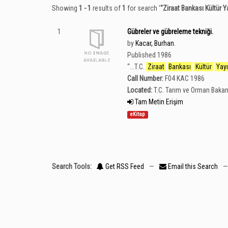
Showing
1 - 1
results of
1
for search '
"Ziraat Bankası Kültür Ya
1
Gübreler ve gübreleme tekniği.
by
Kacar, Burhan.
Published 1986
“
...T.C.
Ziraat
Bankası
Kültür
Yayı
Call Number:
F04 KAC 1986
Located:
T.C. Tarım ve Orman Bakan
Tam Metin Erişim
eKitap
Search Tools:
Get RSS Feed
—
Email this Search