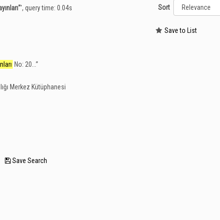
Sort
yınları"
'
, query time: 0.04s
Save to List
nları
No: 20...
”
lığı Merkez Kütüphanesi
—
Save Search