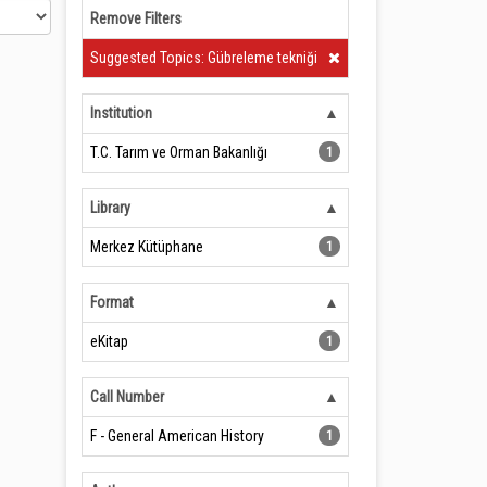
Remove Filters
Clear Filter
Suggested Topics: Gübreleme tekniği
Institution
T.C. Tarım ve Orman Bakanlığı
1
Library
Merkez Kütüphane
1
Format
eKitap
1
Call Number
F - General American History
1