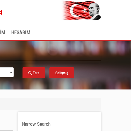
.
i
ŞİM
HESABIM
Tara
Gelişmiş
Narrow Search