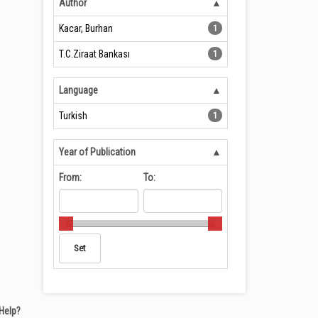
Author
Kacar, Burhan
1
T.C.Ziraat Bankası
1
Language
Turkish
1
Year of Publication
From:
To:
Help?