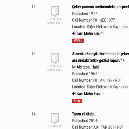
12
Şeker pancarı üretimindeki gelişmel
Published 1977
Call Number:
F01 ŞEK 1977
Located:
Diğer Elektronik Kaynaklar 
Tam Metin Erişim
eKitap
13
Amerika Birleşik Devletlerinde şeker 
arasındaki tetkik gezisi raporu" /
by
Akıltepe, Habil.
Published 1967
Call Number:
F01 AKI 1967 PDF
Located:
Diğer Elektronik Kaynaklar 
Tam Metin Erişim
Kitap
14
Tarım el kitabı.
Published 2014
Call Number:
A01 TAR 2014 PDF