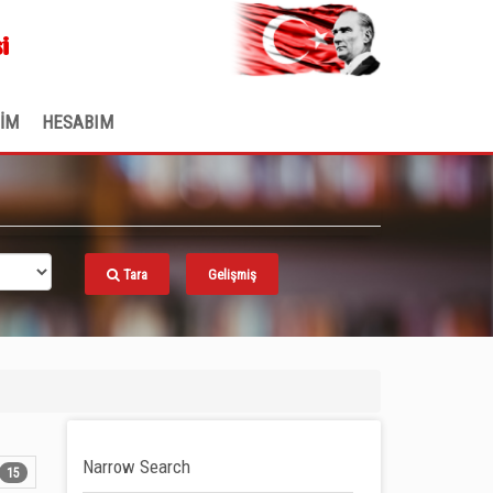
.
i
ŞİM
HESABIM
Tara
Gelişmiş
Narrow Search
15