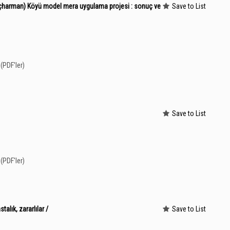
 (Üçharman) Köyü model mera uygulama projesi : sonuç ve
Save to List
(PDF'ler)
Save to List
(PDF'ler)
stalık, zararlılar /
Save to List