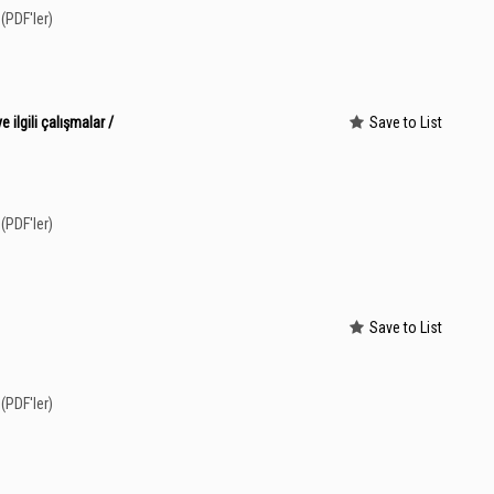
(PDF'ler)
 ilgili çalışmalar /
Save to List
(PDF'ler)
Save to List
(PDF'ler)