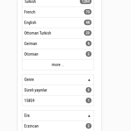
Turkish
1,050
French
70
English
68
Ottoman Turkish
23
German
6
Otomian
2
more ...
Genre
Süreli yayınlar
5
15859
1
Era
Erzincan
2