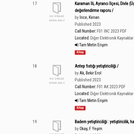
17
Karaman İli, Ayrancı İlçesi, Divle
değerlendirme raporu /
by
İnce, Kenan.
Published 2023
Call Number:
F01 İNC 2023 PDF
Located:
Diğer Elektronik Kaynaklar 
Tam Metin Erişim
Kitap
18
Antep fıstığı yetiştiriciliği /
by
Ak, Bekir Erol
Published 2023
Call Number:
F01 AK 2023 PDF
Located:
Diğer Elektronik Kaynaklar 
Tam Metin Erişim
Kitap
19
Badem yetiştiriciliği : yetiştiricilik, ha
by
Okay, F. Yeşim