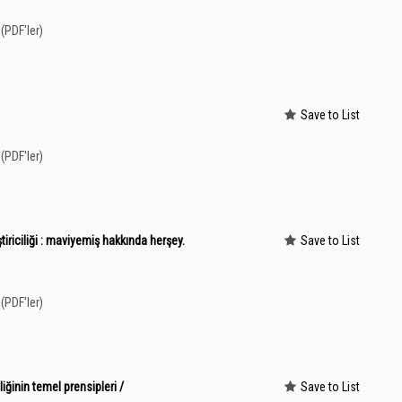
(PDF'ler)
Save to List
(PDF'ler)
tiriciliği : maviyemiş hakkında herşey.
Save to List
(PDF'ler)
iliğinin temel prensipleri /
Save to List