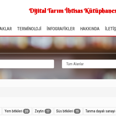
Dijital Tarım İhtisas Kütüphanes
AKLAR
TERMİNOLOJİ
İNFOGRAFİKLER
HAKKINDA
İLETİ
Yem bitkileri
Zeytin
Süs bitkileri
Tarıma dayalı sanayi
20
17
15