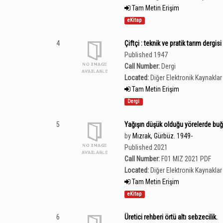
Tam Metin Erişim
eKitap
4
Çiftçi : teknik ve pratik tarım dergisi 
Published 1947
Call Number:
Dergi
Located:
Diğer Elektronik Kaynaklar 
Tam Metin Erişim
Dergi
5
Yağışın düşük olduğu yörelerde buğ
by
Mızrak, Gürbüz. 1949-
Published 2021
Call Number:
F01 MIZ 2021 PDF
Located:
Diğer Elektronik Kaynaklar 
Tam Metin Erişim
eKitap
6
Üretici rehberi örtü altı sebzecilik.