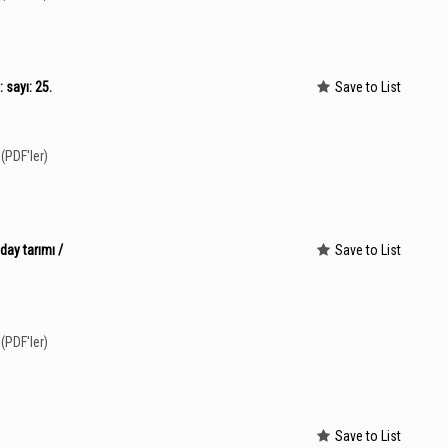
: sayı: 25.
Save to List
(PDF'ler)
day tarımı /
Save to List
(PDF'ler)
Save to List