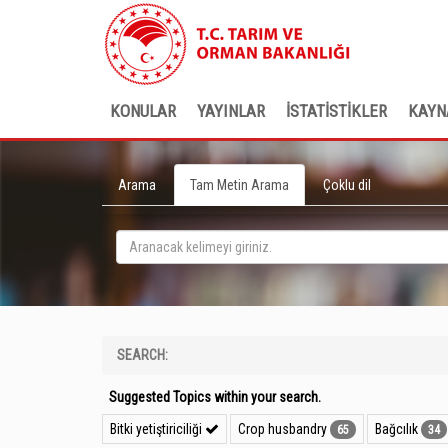
KONULAR
YAYINLAR
İSTATİSTİKLER
KAYN
Arama
Tam Metin Arama
Çoklu dil
SEARCH:
Suggested Topics within your search.
Bitki yetiştiriciliği
Crop husbandry
Bağcılık
65
34