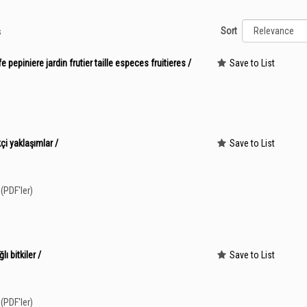
Sort
s
fe pepiniere jardin frutier taille especes fruitieres /
Save to List
kçi yaklaşımlar /
Save to List
(PDF'ler)
ı bitkiler /
Save to List
(PDF'ler)