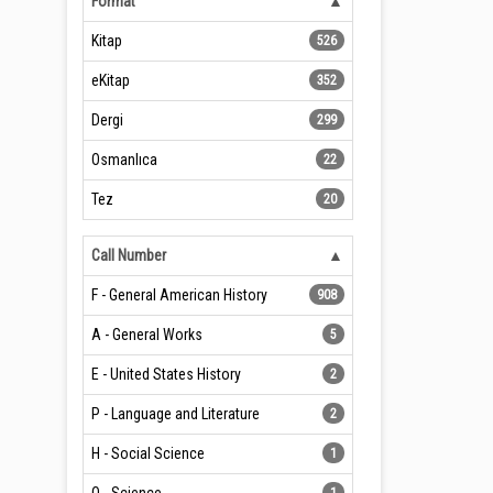
Format
Kitap
526
eKitap
352
Dergi
299
Osmanlıca
22
Tez
20
Call Number
F - General American History
908
A - General Works
5
E - United States History
2
P - Language and Literature
2
H - Social Science
1