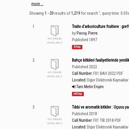
more ...
Showing
1 - 20
results of
1,219
for search '
'
, query time: 0.03
1
Traite d'arboriculture fruitiere : gref
by
Passy, Pierre.
Published 1897
Kitap
2
Bahçe bitkileri faaliyetlerinde yenili
Published 2022
Call Number:
F01 BAH 2022 PDF
Located:
Diğer Elektronik Kaynaklar 
Tam Metin Erişim
eKitap
3
Tıbbi ve aromatik bitkiler : Uçucu yağl
Published 2018
Call Number:
F01 TIB 2018 PDF
Located:
Diğer Elektronik Kaynaklar 