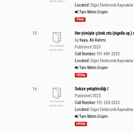
Located:
Diğer Elektronik Kaynaklar 
Tam Metin Erişim
Kitap
15
Her yönüyle çörek otu (nigella sp.) ve
by
Kaya, Ali Rahmi.
Published 2023
Call Number:
F01 KAY 2023
Located:
Diğer Elektronik Kaynaklar 
Tam Metin Erişim
eKitap
16
Sebze yetiştiriciliği /
Published 2023
Call Number:
F01 SEB 2023
Located:
Diğer Elektronik Kaynaklar 
Tam Metin Erişim
eKitap