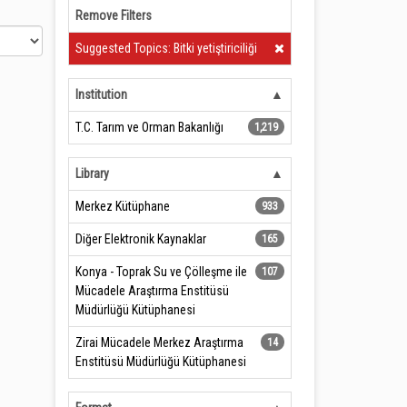
Remove Filters
Clear Filter
Suggested Topics: Bitki yetiştiriciliği
Institution
T.C. Tarım ve Orman Bakanlığı
1,219
Library
Merkez Kütüphane
933
Diğer Elektronik Kaynaklar
165
Konya - Toprak Su ve Çölleşme ile
107
Mücadele Araştırma Enstitüsü
Müdürlüğü Kütüphanesi
Zirai Mücadele Merkez Araştırma
14
Enstitüsü Müdürlüğü Kütüphanesi