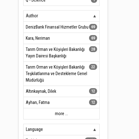
Q - Science
1
Author
DenizBank Finansal Hizmetler Grubu
69
Kara, Neriman
69
Tarım Orman ve Köyişleri Bakanlığı
28
Yayın Dairesi Başkanlığı
Tarım Orman ve Köyişleri Bakanlığı
22
Teşkilatlanma ve Destekleme Genel
Müdürlüğü
Altınkaynak, Dilek
12
Ayhan, Fatma
12
more ...
Language