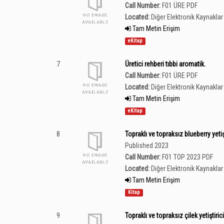
Call Number:
F01 ÜRE PDF
Located:
Diğer Elektronik Kaynaklar 
Tam Metin Erişim
eKitap
7
Üretici rehberi tıbbi aromatik.
Call Number:
F01 ÜRE PDF
Located:
Diğer Elektronik Kaynaklar 
Tam Metin Erişim
eKitap
8
Topraklı ve topraksız blueberry yetiş
Published 2023
Call Number:
F01 TOP 2023 PDF
Located:
Diğer Elektronik Kaynaklar 
Tam Metin Erişim
Kitap
9
Topraklı ve topraksız çilek yetiştiric