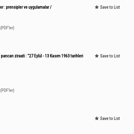
er : prensipler ve uygulamalar /
Save to List
(PDF'ler)
pancarı ziraati : "27 Eylül - 13 Kasım 1963 tarihleri
Save to List
(PDF'ler)
Save to List