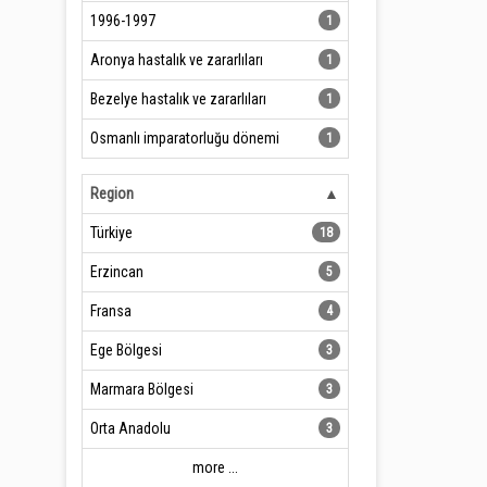
1996-1997
1
Aronya hastalık ve zararlıları
1
Bezelye hastalık ve zararlıları
1
Osmanlı imparatorluğu dönemi
1
Region
Türkiye
18
Erzincan
5
Fransa
4
Ege Bölgesi
3
Marmara Bölgesi
3
Orta Anadolu
3
more ...