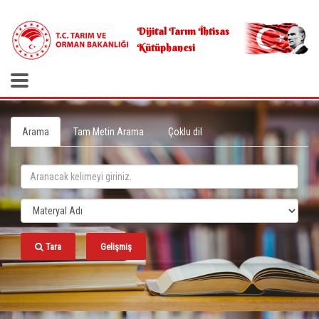
.
Dijital Tarım İhtisas
Kütüphanesi
Arama
Tam Metin Arama
Çoklu dil
Tara
Gelişmiş