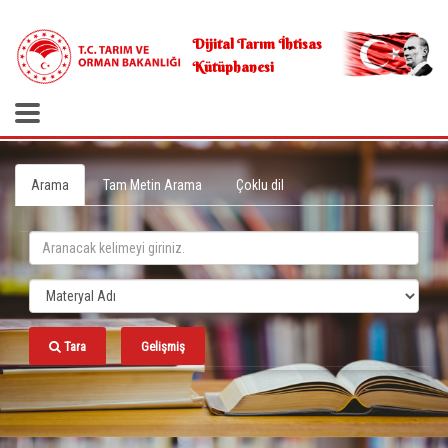
.
Dijital Tarım İhtisas
Kütüphanesi
Arama
Tam Metin Arama
Çoklu dil
Tara
Gelişmiş