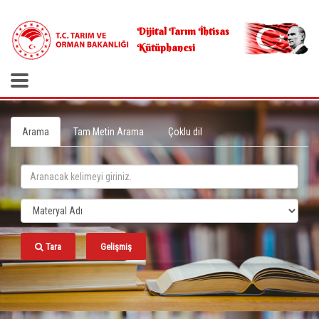
.
Dijital Tarım İhtisas
Kütüphanesi
Arama
Tam Metin Arama
Çoklu dil
Tara
Gelişmiş