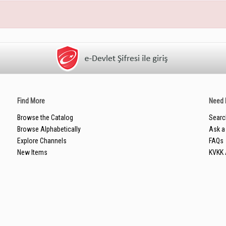
Find More
Need 
Browse the Catalog
Searc
Browse Alphabetically
Ask a 
Explore Channels
FAQs
New Items
KVKK 