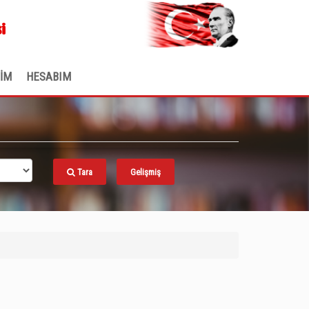
.
i
ŞİM
HESABIM
Tara
Gelişmiş