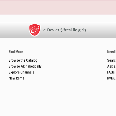
Find More
Need 
Browse the Catalog
Searc
Browse Alphabetically
Ask a 
Explore Channels
FAQs
New Items
KVKK 