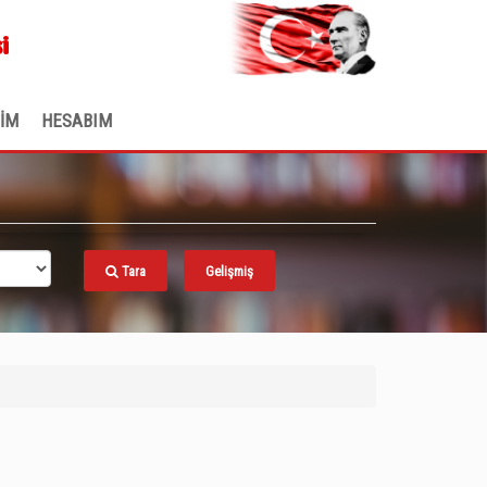
.
i
ŞİM
HESABIM
Tara
Gelişmiş